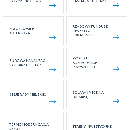
PREZYDENCKIE 2025
SANITARNEJ - ETAP I
RZĄDOWY FUNDUSZ
ZGŁOŚ AWARIĘ
INWESTYCJI
KOLEKTORA
LOKALNYCH
PROJEKT:
BUDOWA KANALIZACJI
KOMPETENCJE
SANITARNEJ - ETAP II
PRZYSZŁOŚCI
SOLARY I PIECE NA
SESJE RADY MIEJSKIEJ
BIOMASĘ
TERMOMODERNIZACJA
TERENY INWESTYCYJNE
SZKÓŁ