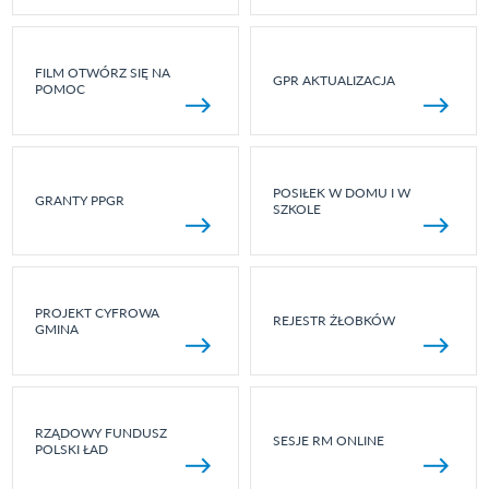
FILM OTWÓRZ SIĘ NA
GPR AKTUALIZACJA
POMOC
POSIŁEK W DOMU I W
GRANTY PPGR
SZKOLE
PROJEKT CYFROWA
REJESTR ŻŁOBKÓW
GMINA
RZĄDOWY FUNDUSZ
SESJE RM ONLINE
POLSKI ŁAD