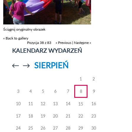
Ściągnij oryginalny obrazek
« Back to gallery
Pozycja 38 z 83
« Previous
|
Następne »
KALENDARZ WYDARZEŃ
SIERPIEŃ
Przejdź do
Przejdź do
poprzedniego
poprzedniego
miesiąca
miesiąca
1
2
3
4
5
6
7
8
9
10
11
12
13
14
16
15
17
18
19
20
21
22
23
24
25
26
27
28
29
30