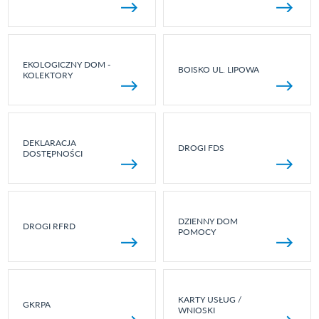
EKOLOGICZNY DOM -
BOISKO UL. LIPOWA
KOLEKTORY
DEKLARACJA
DROGI FDS
DOSTĘPNOŚCI
DZIENNY DOM
DROGI RFRD
POMOCY
KARTY USŁUG /
GKRPA
WNIOSKI