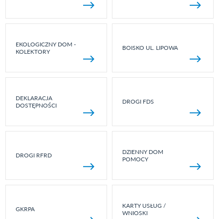
EKOLOGICZNY DOM -
BOISKO UL. LIPOWA
KOLEKTORY
DEKLARACJA
DROGI FDS
DOSTĘPNOŚCI
DZIENNY DOM
DROGI RFRD
POMOCY
KARTY USŁUG /
GKRPA
WNIOSKI