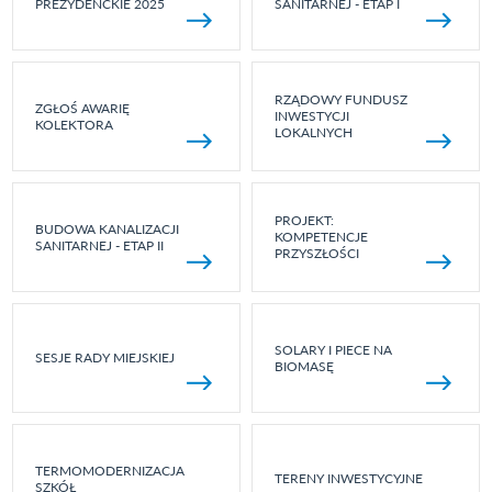
PREZYDENCKIE 2025
SANITARNEJ - ETAP I
RZĄDOWY FUNDUSZ
ZGŁOŚ AWARIĘ
INWESTYCJI
KOLEKTORA
LOKALNYCH
PROJEKT:
BUDOWA KANALIZACJI
KOMPETENCJE
SANITARNEJ - ETAP II
PRZYSZŁOŚCI
SOLARY I PIECE NA
SESJE RADY MIEJSKIEJ
BIOMASĘ
TERMOMODERNIZACJA
TERENY INWESTYCYJNE
SZKÓŁ