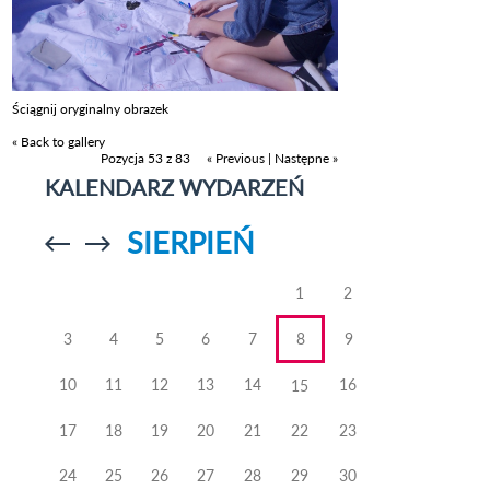
Ściągnij oryginalny obrazek
« Back to gallery
Pozycja 53 z 83
« Previous
|
Następne »
KALENDARZ WYDARZEŃ
SIERPIEŃ
Przejdź do
Przejdź do
poprzedniego
poprzedniego
miesiąca
miesiąca
1
2
3
4
5
6
7
8
9
10
11
12
13
14
16
15
17
18
19
20
21
22
23
24
25
26
27
28
29
30