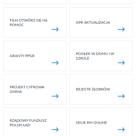
FILM OTWÓRZ SIĘ NA
GPR AKTUALIZACJA
POMOC
POSIŁEK W DOMU I W
GRANTY PPGR
SZKOLE
PROJEKT CYFROWA
REJESTR ŻŁOBKÓW
GMINA
RZĄDOWY FUNDUSZ
SESJE RM ONLINE
POLSKI ŁAD