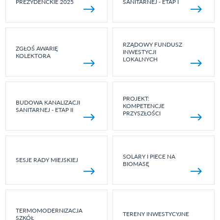
PREZYDENCKIE 2025
SANITARNEJ - ETAP I
RZĄDOWY FUNDUSZ
ZGŁOŚ AWARIĘ
INWESTYCJI
KOLEKTORA
LOKALNYCH
PROJEKT:
BUDOWA KANALIZACJI
KOMPETENCJE
SANITARNEJ - ETAP II
PRZYSZŁOŚCI
SOLARY I PIECE NA
SESJE RADY MIEJSKIEJ
BIOMASĘ
TERMOMODERNIZACJA
TERENY INWESTYCYJNE
SZKÓŁ