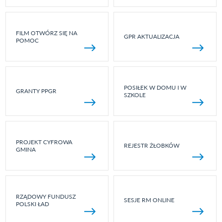
FILM OTWÓRZ SIĘ NA
GPR AKTUALIZACJA
POMOC
POSIŁEK W DOMU I W
GRANTY PPGR
SZKOLE
PROJEKT CYFROWA
REJESTR ŻŁOBKÓW
GMINA
RZĄDOWY FUNDUSZ
SESJE RM ONLINE
POLSKI ŁAD