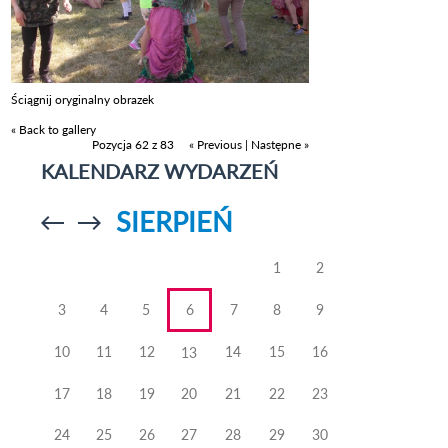
Ściągnij oryginalny obrazek
« Back to gallery
Pozycja 62 z 83
« Previous
|
Następne »
KALENDARZ WYDARZEŃ
SIERPIEŃ
Przejdź do
Przejdź do
poprzedniego
poprzedniego
miesiąca
miesiąca
1
2
3
4
5
6
7
8
9
10
11
12
14
15
16
13
17
18
19
20
21
22
23
24
25
26
27
28
29
30