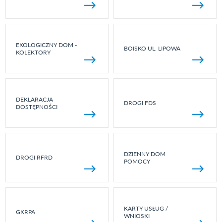
EKOLOGICZNY DOM -
BOISKO UL. LIPOWA
KOLEKTORY
DEKLARACJA
DROGI FDS
DOSTĘPNOŚCI
DZIENNY DOM
DROGI RFRD
POMOCY
KARTY USŁUG /
GKRPA
WNIOSKI