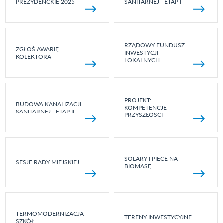
PREZYDENCKIE 2025
SANITARNEJ - ETAP I
RZĄDOWY FUNDUSZ
ZGŁOŚ AWARIĘ
INWESTYCJI
KOLEKTORA
LOKALNYCH
PROJEKT:
BUDOWA KANALIZACJI
KOMPETENCJE
SANITARNEJ - ETAP II
PRZYSZŁOŚCI
SOLARY I PIECE NA
SESJE RADY MIEJSKIEJ
BIOMASĘ
TERMOMODERNIZACJA
TERENY INWESTYCYJNE
SZKÓŁ