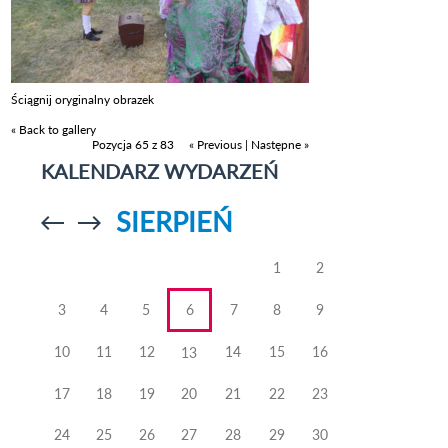
Ściągnij oryginalny obrazek
« Back to gallery
Pozycja 65 z 83
« Previous
|
Następne »
KALENDARZ WYDARZEŃ
SIERPIEŃ
Przejdź do
Przejdź do
poprzedniego
poprzedniego
miesiąca
miesiąca
1
2
3
4
5
6
7
8
9
10
11
12
14
15
16
13
17
18
19
20
21
22
23
24
25
26
27
28
29
30