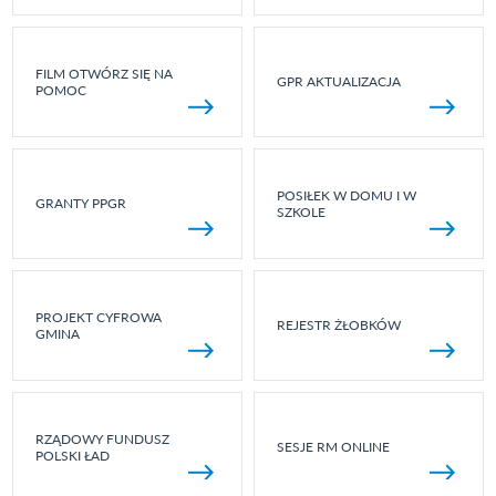
FILM OTWÓRZ SIĘ NA
GPR AKTUALIZACJA
POMOC
POSIŁEK W DOMU I W
GRANTY PPGR
SZKOLE
PROJEKT CYFROWA
REJESTR ŻŁOBKÓW
GMINA
RZĄDOWY FUNDUSZ
SESJE RM ONLINE
POLSKI ŁAD