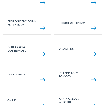
EKOLOGICZNY DOM -
BOISKO UL. LIPOWA
KOLEKTORY
DEKLARACJA
DROGI FDS
DOSTĘPNOŚCI
DZIENNY DOM
DROGI RFRD
POMOCY
KARTY USŁUG /
GKRPA
WNIOSKI