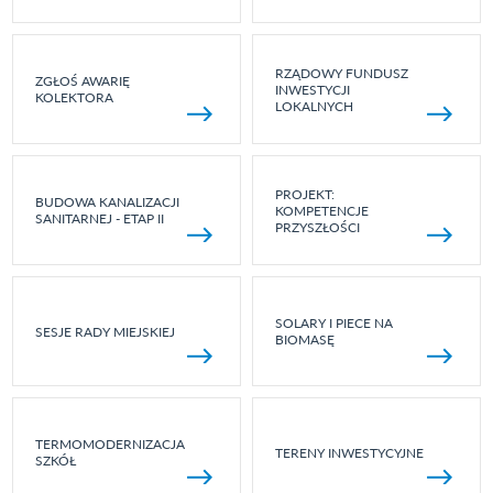
RZĄDOWY FUNDUSZ
ZGŁOŚ AWARIĘ
INWESTYCJI
KOLEKTORA
LOKALNYCH
PROJEKT:
BUDOWA KANALIZACJI
KOMPETENCJE
SANITARNEJ - ETAP II
PRZYSZŁOŚCI
SOLARY I PIECE NA
SESJE RADY MIEJSKIEJ
BIOMASĘ
TERMOMODERNIZACJA
TERENY INWESTYCYJNE
SZKÓŁ