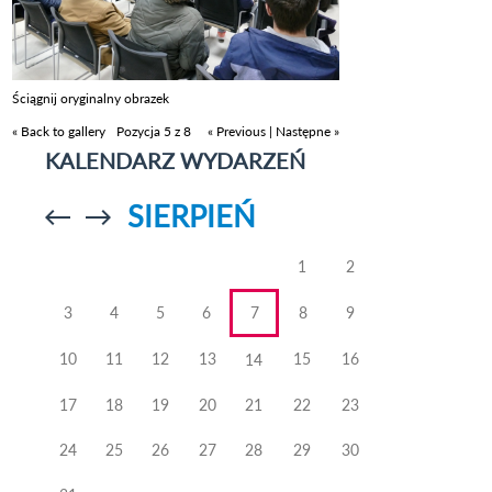
Ściągnij oryginalny obrazek
« Back to gallery
Pozycja 5 z 8
« Previous
|
Następne »
KALENDARZ WYDARZEŃ
SIERPIEŃ
Przejdź do
Przejdź do
poprzedniego
poprzedniego
miesiąca
miesiąca
1
2
3
4
5
6
7
8
9
10
11
12
13
15
16
14
17
18
19
20
21
22
23
24
25
26
27
28
29
30