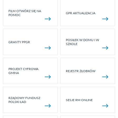
FILM OTWÓRZ SIĘ NA
GPR AKTUALIZACJA
POMOC
POSIŁEK W DOMU I W
GRANTY PPGR
SZKOLE
PROJEKT CYFROWA
REJESTR ŻŁOBKÓW
GMINA
RZĄDOWY FUNDUSZ
SESJE RM ONLINE
POLSKI ŁAD