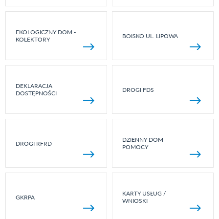
EKOLOGICZNY DOM -
BOISKO UL. LIPOWA
KOLEKTORY
DEKLARACJA
DROGI FDS
DOSTĘPNOŚCI
DZIENNY DOM
DROGI RFRD
POMOCY
KARTY USŁUG /
GKRPA
WNIOSKI