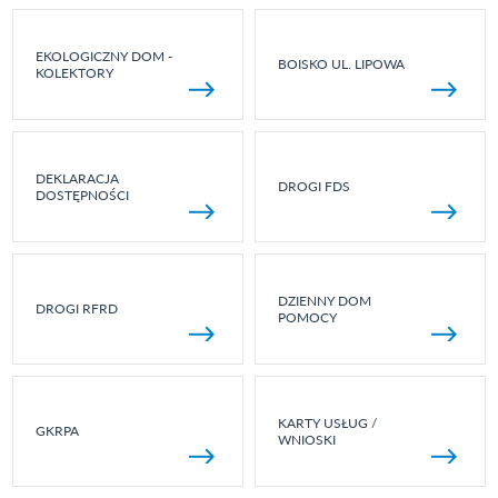
EKOLOGICZNY DOM -
BOISKO UL. LIPOWA
KOLEKTORY
DEKLARACJA
DROGI FDS
DOSTĘPNOŚCI
DZIENNY DOM
DROGI RFRD
POMOCY
KARTY USŁUG /
GKRPA
WNIOSKI