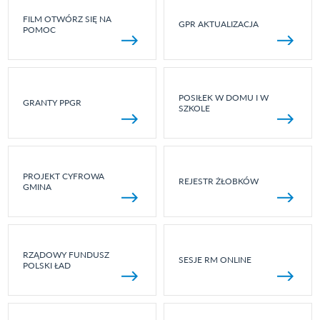
FILM OTWÓRZ SIĘ NA
GPR AKTUALIZACJA
POMOC
POSIŁEK W DOMU I W
GRANTY PPGR
SZKOLE
PROJEKT CYFROWA
REJESTR ŻŁOBKÓW
GMINA
RZĄDOWY FUNDUSZ
SESJE RM ONLINE
POLSKI ŁAD