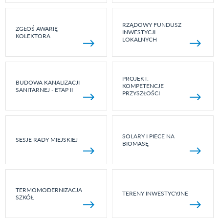
RZĄDOWY FUNDUSZ
ZGŁOŚ AWARIĘ
INWESTYCJI
KOLEKTORA
LOKALNYCH
PROJEKT:
BUDOWA KANALIZACJI
KOMPETENCJE
SANITARNEJ - ETAP II
PRZYSZŁOŚCI
SOLARY I PIECE NA
SESJE RADY MIEJSKIEJ
BIOMASĘ
TERMOMODERNIZACJA
TERENY INWESTYCYJNE
SZKÓŁ