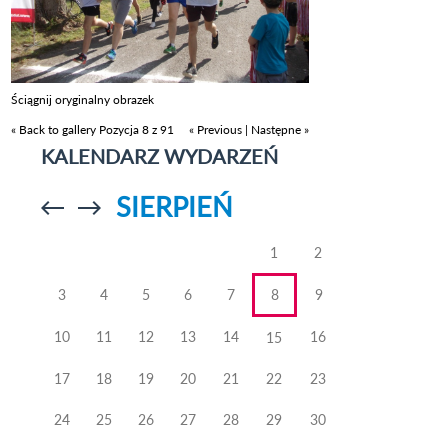
Ściągnij oryginalny obrazek
« Back to gallery
Pozycja 8 z 91
« Previous
|
Następne »
KALENDARZ WYDARZEŃ
SIERPIEŃ
Przejdź do
Przejdź do
poprzedniego
poprzedniego
miesiąca
miesiąca
1
2
3
4
5
6
7
8
9
10
11
12
13
14
16
15
17
18
19
20
21
22
23
24
25
26
27
28
29
30