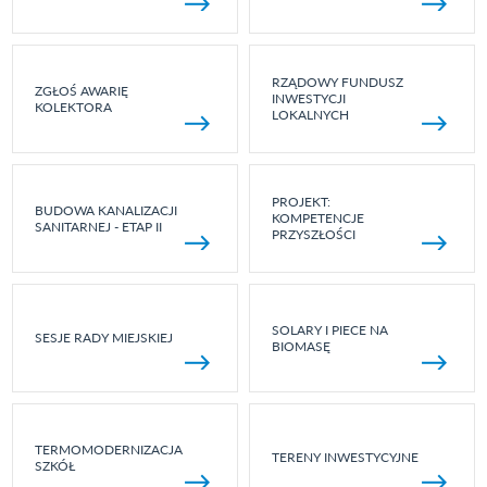
RZĄDOWY FUNDUSZ
ZGŁOŚ AWARIĘ
INWESTYCJI
KOLEKTORA
LOKALNYCH
PROJEKT:
BUDOWA KANALIZACJI
KOMPETENCJE
SANITARNEJ - ETAP II
PRZYSZŁOŚCI
SOLARY I PIECE NA
SESJE RADY MIEJSKIEJ
BIOMASĘ
TERMOMODERNIZACJA
TERENY INWESTYCYJNE
SZKÓŁ