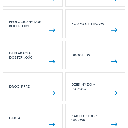
EKOLOGICZNY DOM -
BOISKO UL. LIPOWA
KOLEKTORY
DEKLARACJA
DROGI FDS
DOSTĘPNOŚCI
DZIENNY DOM
DROGI RFRD
POMOCY
KARTY USŁUG /
GKRPA
WNIOSKI