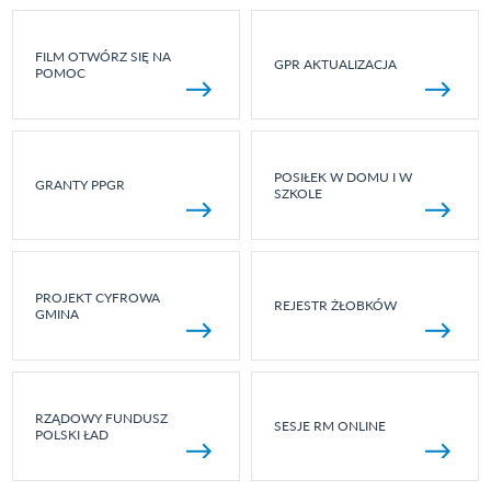
FILM OTWÓRZ SIĘ NA
GPR AKTUALIZACJA
POMOC
POSIŁEK W DOMU I W
GRANTY PPGR
SZKOLE
PROJEKT CYFROWA
REJESTR ŻŁOBKÓW
GMINA
RZĄDOWY FUNDUSZ
SESJE RM ONLINE
POLSKI ŁAD