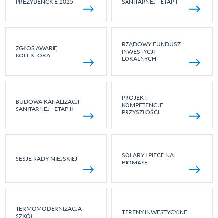
PREZYDENCKIE 2025
SANITARNEJ - ETAP I
RZĄDOWY FUNDUSZ
ZGŁOŚ AWARIĘ
INWESTYCJI
KOLEKTORA
LOKALNYCH
PROJEKT:
BUDOWA KANALIZACJI
KOMPETENCJE
SANITARNEJ - ETAP II
PRZYSZŁOŚCI
SOLARY I PIECE NA
SESJE RADY MIEJSKIEJ
BIOMASĘ
TERMOMODERNIZACJA
TERENY INWESTYCYJNE
SZKÓŁ