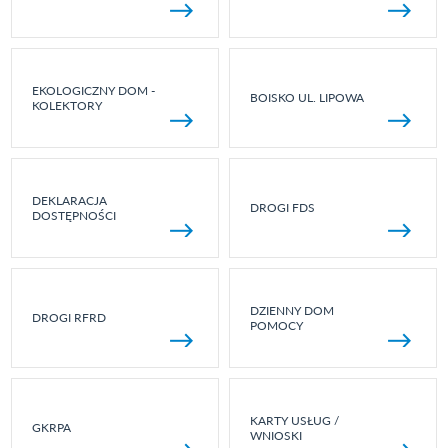
EKOLOGICZNY DOM -
BOISKO UL. LIPOWA
KOLEKTORY
DEKLARACJA
DROGI FDS
DOSTĘPNOŚCI
DZIENNY DOM
DROGI RFRD
POMOCY
KARTY USŁUG /
GKRPA
WNIOSKI