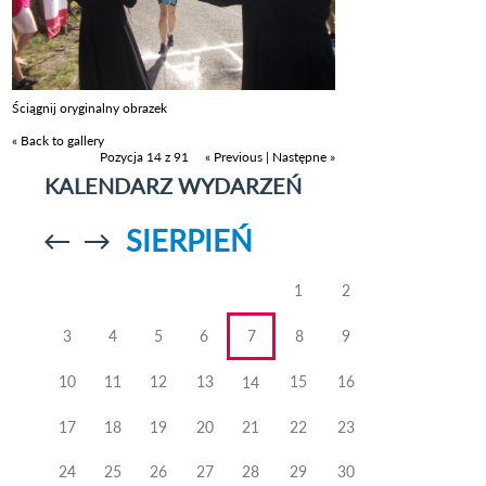
Ściągnij oryginalny obrazek
« Back to gallery
Pozycja 14 z 91
« Previous
|
Następne »
KALENDARZ WYDARZEŃ
SIERPIEŃ
Przejdź do
Przejdź do
poprzedniego
poprzedniego
miesiąca
miesiąca
1
2
3
4
5
6
7
8
9
10
11
12
13
15
16
14
17
18
19
20
21
22
23
24
25
26
27
28
29
30