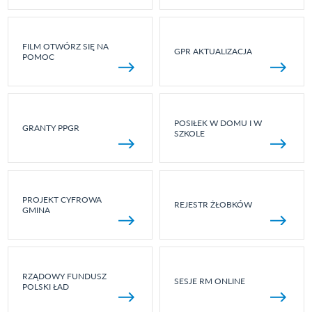
FILM OTWÓRZ SIĘ NA
GPR AKTUALIZACJA
POMOC
POSIŁEK W DOMU I W
GRANTY PPGR
SZKOLE
PROJEKT CYFROWA
REJESTR ŻŁOBKÓW
GMINA
RZĄDOWY FUNDUSZ
SESJE RM ONLINE
POLSKI ŁAD