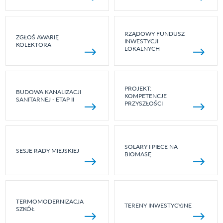
RZĄDOWY FUNDUSZ
ZGŁOŚ AWARIĘ
INWESTYCJI
KOLEKTORA
LOKALNYCH
PROJEKT:
BUDOWA KANALIZACJI
KOMPETENCJE
SANITARNEJ - ETAP II
PRZYSZŁOŚCI
SOLARY I PIECE NA
SESJE RADY MIEJSKIEJ
BIOMASĘ
TERMOMODERNIZACJA
TERENY INWESTYCYJNE
SZKÓŁ