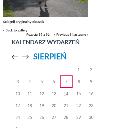
Ściągnij oryginalny obrazek
« Back to gallery
Pozycja 39 z 91
« Previous
|
Następne »
KALENDARZ WYDARZEŃ
SIERPIEŃ
Przejdź do
Przejdź do
poprzedniego
poprzedniego
miesiąca
miesiąca
1
2
3
4
5
6
7
8
9
10
11
12
13
15
16
14
17
18
19
20
21
22
23
24
25
26
27
28
29
30