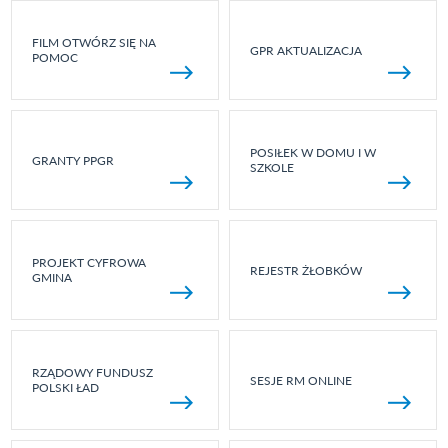
FILM OTWÓRZ SIĘ NA
GPR AKTUALIZACJA
POMOC
POSIŁEK W DOMU I W
GRANTY PPGR
SZKOLE
PROJEKT CYFROWA
REJESTR ŻŁOBKÓW
GMINA
RZĄDOWY FUNDUSZ
SESJE RM ONLINE
POLSKI ŁAD