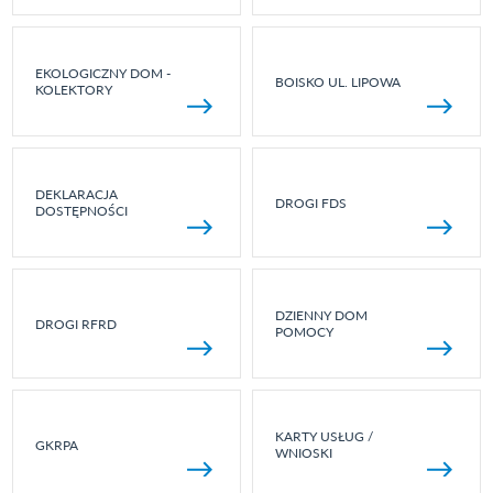
EKOLOGICZNY DOM -
BOISKO UL. LIPOWA
KOLEKTORY
DEKLARACJA
DROGI FDS
DOSTĘPNOŚCI
DZIENNY DOM
DROGI RFRD
POMOCY
KARTY USŁUG /
GKRPA
WNIOSKI