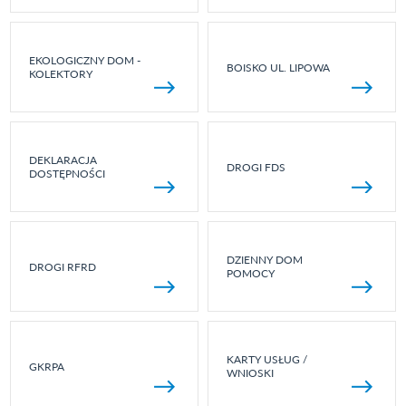
EKOLOGICZNY DOM -
BOISKO UL. LIPOWA
KOLEKTORY
DEKLARACJA
DROGI FDS
DOSTĘPNOŚCI
DZIENNY DOM
DROGI RFRD
POMOCY
KARTY USŁUG /
GKRPA
WNIOSKI