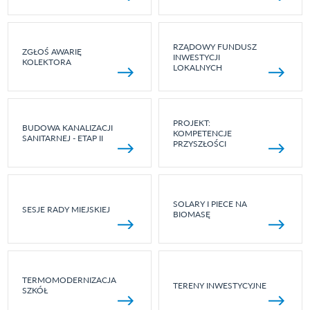
RZĄDOWY FUNDUSZ
ZGŁOŚ AWARIĘ
INWESTYCJI
KOLEKTORA
LOKALNYCH
PROJEKT:
BUDOWA KANALIZACJI
KOMPETENCJE
SANITARNEJ - ETAP II
PRZYSZŁOŚCI
SOLARY I PIECE NA
SESJE RADY MIEJSKIEJ
BIOMASĘ
TERMOMODERNIZACJA
TERENY INWESTYCYJNE
SZKÓŁ