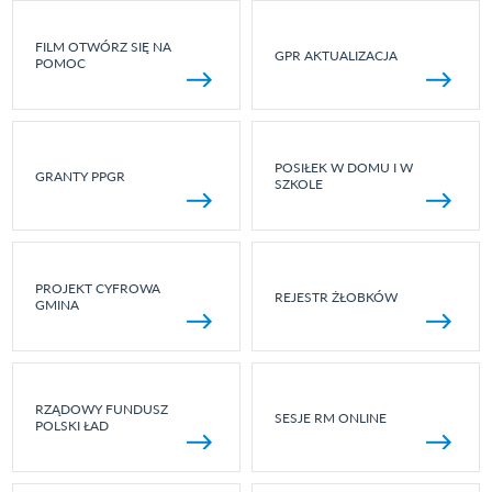
FILM OTWÓRZ SIĘ NA
GPR AKTUALIZACJA
POMOC
POSIŁEK W DOMU I W
GRANTY PPGR
SZKOLE
PROJEKT CYFROWA
REJESTR ŻŁOBKÓW
GMINA
RZĄDOWY FUNDUSZ
SESJE RM ONLINE
POLSKI ŁAD