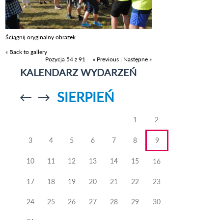
Ściągnij oryginalny obrazek
« Back to gallery
Pozycja 54 z 91
« Previous
|
Następne »
KALENDARZ WYDARZEŃ
SIERPIEŃ
Przejdź do
Przejdź do
poprzedniego
poprzedniego
miesiąca
miesiąca
1
2
3
4
5
6
7
8
9
10
11
12
13
14
15
16
17
18
19
20
21
22
23
24
25
26
27
28
29
30