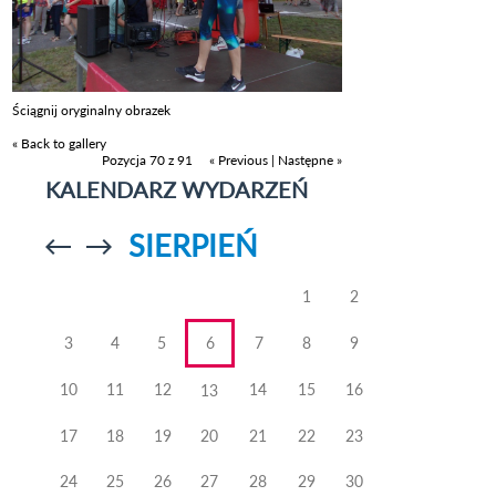
Ściągnij oryginalny obrazek
« Back to gallery
Pozycja 70 z 91
« Previous
|
Następne »
KALENDARZ WYDARZEŃ
SIERPIEŃ
Przejdź do
Przejdź do
poprzedniego
poprzedniego
miesiąca
miesiąca
1
2
3
4
5
6
7
8
9
10
11
12
14
15
16
13
17
18
19
20
21
22
23
24
25
26
27
28
29
30