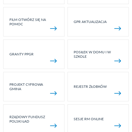
FILM OTWÓRZ SIĘ NA
GPR AKTUALIZACJA
POMOC
POSIŁEK W DOMU I W
GRANTY PPGR
SZKOLE
PROJEKT CYFROWA
REJESTR ŻŁOBKÓW
GMINA
RZĄDOWY FUNDUSZ
SESJE RM ONLINE
POLSKI ŁAD