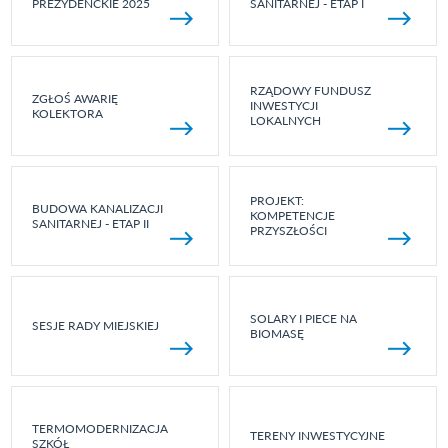
PREZYDENCKIE 2025
SANITARNEJ - ETAP I
RZĄDOWY FUNDUSZ
ZGŁOŚ AWARIĘ
INWESTYCJI
KOLEKTORA
LOKALNYCH
PROJEKT:
BUDOWA KANALIZACJI
KOMPETENCJE
SANITARNEJ - ETAP II
PRZYSZŁOŚCI
SOLARY I PIECE NA
SESJE RADY MIEJSKIEJ
BIOMASĘ
TERMOMODERNIZACJA
TERENY INWESTYCYJNE
SZKÓŁ