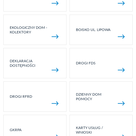
EKOLOGICZNY DOM -
BOISKO UL. LIPOWA
KOLEKTORY
DEKLARACJA
DROGI FDS
DOSTĘPNOŚCI
DZIENNY DOM
DROGI RFRD
POMOCY
KARTY USŁUG /
GKRPA
WNIOSKI