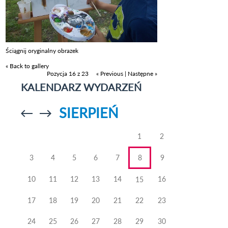
Ściągnij oryginalny obrazek
« Back to gallery
Pozycja 16 z 23
« Previous
|
Następne »
KALENDARZ WYDARZEŃ
SIERPIEŃ
Przejdź do
Przejdź do
poprzedniego
poprzedniego
miesiąca
miesiąca
1
2
3
4
5
6
7
8
9
10
11
12
13
14
16
15
17
18
19
20
21
22
23
24
25
26
27
28
29
30