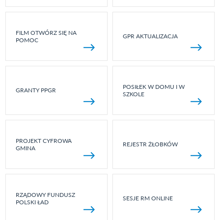
FILM OTWÓRZ SIĘ NA
GPR AKTUALIZACJA
POMOC
POSIŁEK W DOMU I W
GRANTY PPGR
SZKOLE
PROJEKT CYFROWA
REJESTR ŻŁOBKÓW
GMINA
RZĄDOWY FUNDUSZ
SESJE RM ONLINE
POLSKI ŁAD