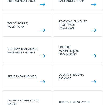
PREZYDENCKIE 2025
SANITARNEJ - ETAP I
RZĄDOWY FUNDUSZ
ZGŁOŚ AWARIĘ
INWESTYCJI
KOLEKTORA
LOKALNYCH
PROJEKT:
BUDOWA KANALIZACJI
KOMPETENCJE
SANITARNEJ - ETAP II
PRZYSZŁOŚCI
SOLARY I PIECE NA
SESJE RADY MIEJSKIEJ
BIOMASĘ
TERMOMODERNIZACJA
TERENY INWESTYCYJNE
SZKÓŁ