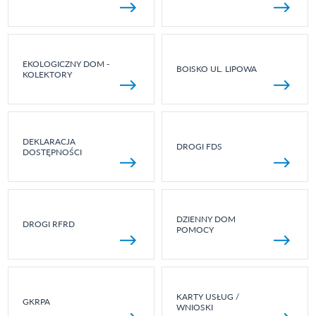
EKOLOGICZNY DOM -
BOISKO UL. LIPOWA
KOLEKTORY
DEKLARACJA
DROGI FDS
DOSTĘPNOŚCI
DZIENNY DOM
DROGI RFRD
POMOCY
KARTY USŁUG /
GKRPA
WNIOSKI