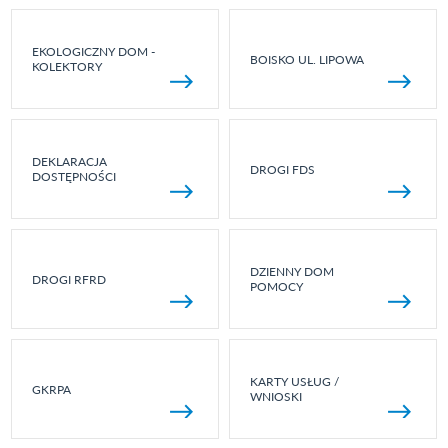
EKOLOGICZNY DOM -
BOISKO UL. LIPOWA
KOLEKTORY
DEKLARACJA
DROGI FDS
DOSTĘPNOŚCI
DZIENNY DOM
DROGI RFRD
POMOCY
KARTY USŁUG /
GKRPA
WNIOSKI