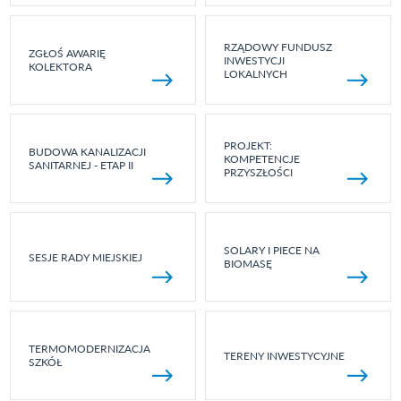
RZĄDOWY FUNDUSZ
ZGŁOŚ AWARIĘ
INWESTYCJI
KOLEKTORA
LOKALNYCH
PROJEKT:
BUDOWA KANALIZACJI
KOMPETENCJE
SANITARNEJ - ETAP II
PRZYSZŁOŚCI
SOLARY I PIECE NA
SESJE RADY MIEJSKIEJ
BIOMASĘ
TERMOMODERNIZACJA
TERENY INWESTYCYJNE
SZKÓŁ