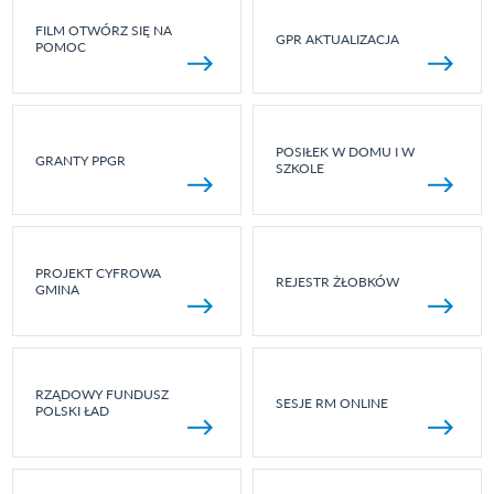
FILM OTWÓRZ SIĘ NA
GPR AKTUALIZACJA
POMOC
POSIŁEK W DOMU I W
GRANTY PPGR
SZKOLE
PROJEKT CYFROWA
REJESTR ŻŁOBKÓW
GMINA
RZĄDOWY FUNDUSZ
SESJE RM ONLINE
POLSKI ŁAD