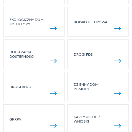
EKOLOGICZNY DOM -
BOISKO UL. LIPOWA
KOLEKTORY
DEKLARACJA
DROGI FDS
DOSTĘPNOŚCI
DZIENNY DOM
DROGI RFRD
POMOCY
KARTY USŁUG /
GKRPA
WNIOSKI