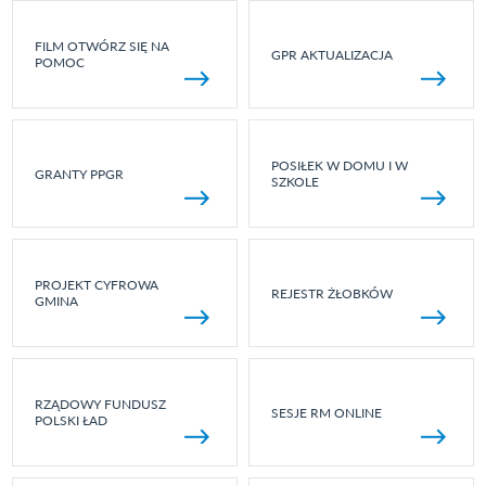
FILM OTWÓRZ SIĘ NA
GPR AKTUALIZACJA
POMOC
POSIŁEK W DOMU I W
GRANTY PPGR
SZKOLE
PROJEKT CYFROWA
REJESTR ŻŁOBKÓW
GMINA
RZĄDOWY FUNDUSZ
SESJE RM ONLINE
POLSKI ŁAD