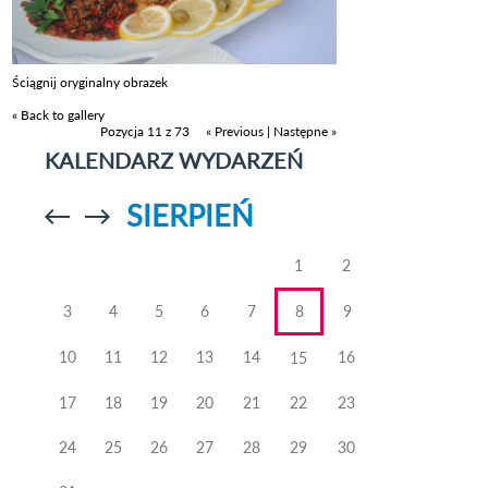
Ściągnij oryginalny obrazek
« Back to gallery
Pozycja 11 z 73
« Previous
|
Następne »
KALENDARZ WYDARZEŃ
SIERPIEŃ
Przejdź do
Przejdź do
poprzedniego
poprzedniego
miesiąca
miesiąca
1
2
3
4
5
6
7
8
9
10
11
12
13
14
16
15
17
18
19
20
21
22
23
24
25
26
27
28
29
30