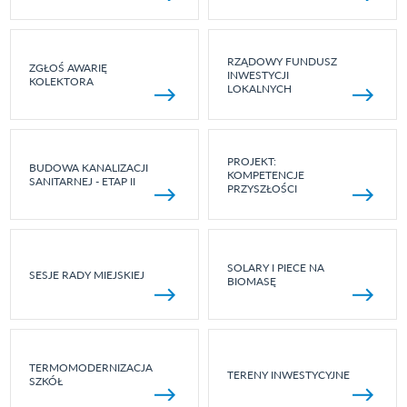
RZĄDOWY FUNDUSZ
ZGŁOŚ AWARIĘ
INWESTYCJI
KOLEKTORA
LOKALNYCH
PROJEKT:
BUDOWA KANALIZACJI
KOMPETENCJE
SANITARNEJ - ETAP II
PRZYSZŁOŚCI
SOLARY I PIECE NA
SESJE RADY MIEJSKIEJ
BIOMASĘ
TERMOMODERNIZACJA
TERENY INWESTYCYJNE
SZKÓŁ