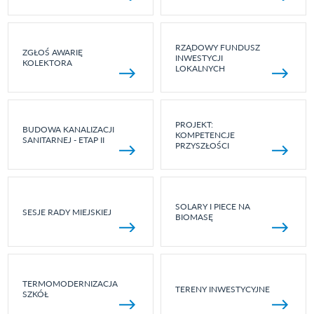
RZĄDOWY FUNDUSZ
ZGŁOŚ AWARIĘ
INWESTYCJI
KOLEKTORA
LOKALNYCH
PROJEKT:
BUDOWA KANALIZACJI
KOMPETENCJE
SANITARNEJ - ETAP II
PRZYSZŁOŚCI
SOLARY I PIECE NA
SESJE RADY MIEJSKIEJ
BIOMASĘ
TERMOMODERNIZACJA
TERENY INWESTYCYJNE
SZKÓŁ