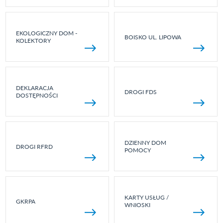
EKOLOGICZNY DOM -
BOISKO UL. LIPOWA
KOLEKTORY
DEKLARACJA
DROGI FDS
DOSTĘPNOŚCI
DZIENNY DOM
DROGI RFRD
POMOCY
KARTY USŁUG /
GKRPA
WNIOSKI