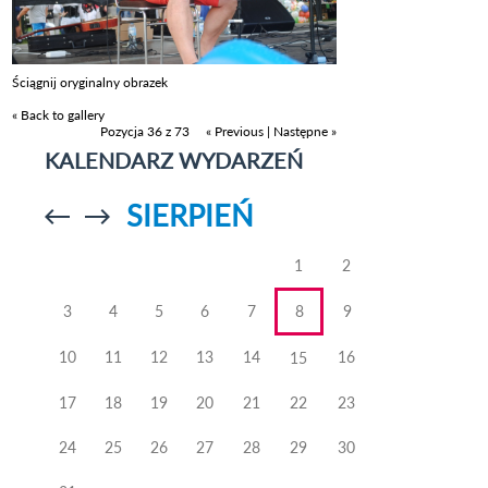
Ściągnij oryginalny obrazek
« Back to gallery
Pozycja 36 z 73
« Previous
|
Następne »
KALENDARZ WYDARZEŃ
SIERPIEŃ
Przejdź do
Przejdź do
poprzedniego
poprzedniego
miesiąca
miesiąca
1
2
3
4
5
6
7
8
9
10
11
12
13
14
16
15
17
18
19
20
21
22
23
24
25
26
27
28
29
30