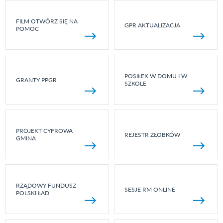
FILM OTWÓRZ SIĘ NA
GPR AKTUALIZACJA
POMOC
POSIŁEK W DOMU I W
GRANTY PPGR
SZKOLE
PROJEKT CYFROWA
REJESTR ŻŁOBKÓW
GMINA
RZĄDOWY FUNDUSZ
SESJE RM ONLINE
POLSKI ŁAD