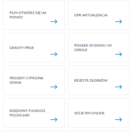
FILM OTWÓRZ SIĘ NA
GPR AKTUALIZACJA
POMOC
POSIŁEK W DOMU I W
GRANTY PPGR
SZKOLE
PROJEKT CYFROWA
REJESTR ŻŁOBKÓW
GMINA
RZĄDOWY FUNDUSZ
SESJE RM ONLINE
POLSKI ŁAD