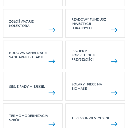
RZĄDOWY FUNDUSZ
ZGŁOŚ AWARIĘ
INWESTYCJI
KOLEKTORA
LOKALNYCH
PROJEKT:
BUDOWA KANALIZACJI
KOMPETENCJE
SANITARNEJ - ETAP II
PRZYSZŁOŚCI
SOLARY I PIECE NA
SESJE RADY MIEJSKIEJ
BIOMASĘ
TERMOMODERNIZACJA
TERENY INWESTYCYJNE
SZKÓŁ