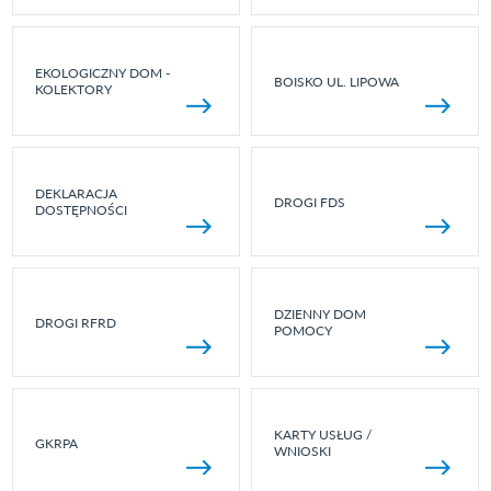
EKOLOGICZNY DOM -
BOISKO UL. LIPOWA
KOLEKTORY
DEKLARACJA
DROGI FDS
DOSTĘPNOŚCI
DZIENNY DOM
DROGI RFRD
POMOCY
KARTY USŁUG /
GKRPA
WNIOSKI