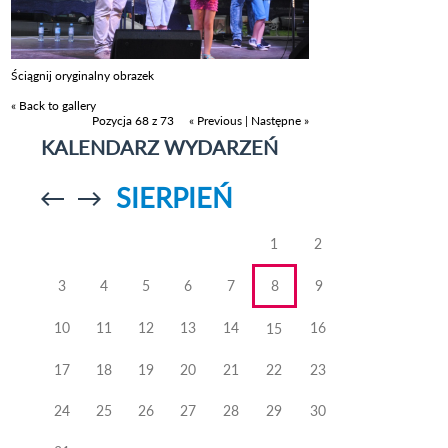
Ściągnij oryginalny obrazek
« Back to gallery
Pozycja 68 z 73
« Previous
|
Następne »
KALENDARZ WYDARZEŃ
SIERPIEŃ
Przejdź do
Przejdź do
poprzedniego
poprzedniego
miesiąca
miesiąca
1
2
3
4
5
6
7
8
9
10
11
12
13
14
16
15
17
18
19
20
21
22
23
24
25
26
27
28
29
30