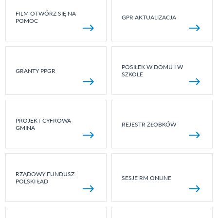
FILM OTWÓRZ SIĘ NA
GPR AKTUALIZACJA
POMOC
POSIŁEK W DOMU I W
GRANTY PPGR
SZKOLE
PROJEKT CYFROWA
REJESTR ŻŁOBKÓW
GMINA
RZĄDOWY FUNDUSZ
SESJE RM ONLINE
POLSKI ŁAD