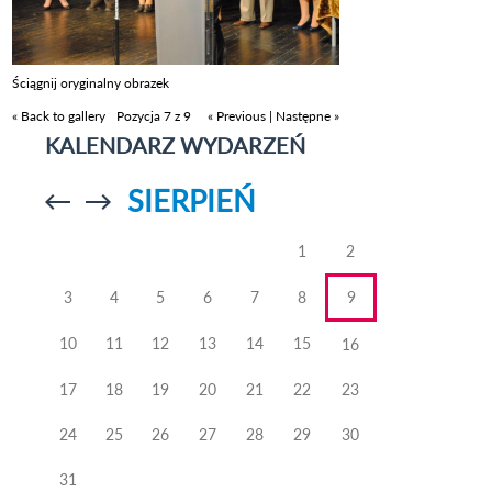
Ściągnij oryginalny obrazek
« Back to gallery
Pozycja 7 z 9
« Previous
|
Następne »
KALENDARZ WYDARZEŃ
SIERPIEŃ
Przejdź do
Przejdź do
poprzedniego
poprzedniego
miesiąca
miesiąca
1
2
3
4
5
6
7
8
9
10
11
12
13
14
15
16
17
18
19
20
21
22
23
24
25
26
27
28
29
30
31