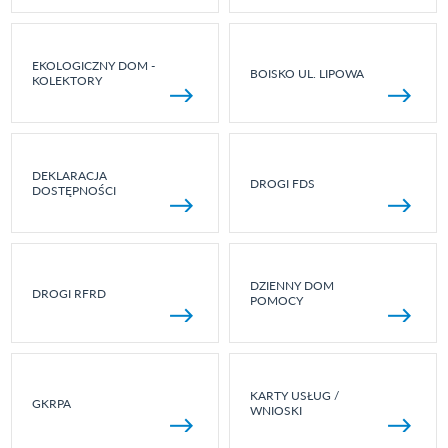
EKOLOGICZNY DOM -
BOISKO UL. LIPOWA
KOLEKTORY
DEKLARACJA
DROGI FDS
DOSTĘPNOŚCI
DZIENNY DOM
DROGI RFRD
POMOCY
KARTY USŁUG /
GKRPA
WNIOSKI