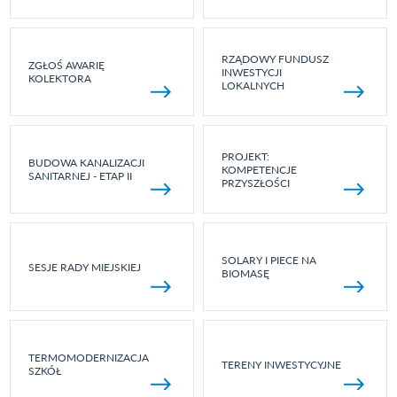
RZĄDOWY FUNDUSZ
ZGŁOŚ AWARIĘ
INWESTYCJI
KOLEKTORA
LOKALNYCH
PROJEKT:
BUDOWA KANALIZACJI
KOMPETENCJE
SANITARNEJ - ETAP II
PRZYSZŁOŚCI
SOLARY I PIECE NA
SESJE RADY MIEJSKIEJ
BIOMASĘ
TERMOMODERNIZACJA
TERENY INWESTYCYJNE
SZKÓŁ