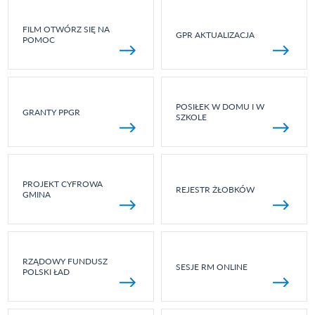
FILM OTWÓRZ SIĘ NA
GPR AKTUALIZACJA
POMOC
POSIŁEK W DOMU I W
GRANTY PPGR
SZKOLE
PROJEKT CYFROWA
REJESTR ŻŁOBKÓW
GMINA
RZĄDOWY FUNDUSZ
SESJE RM ONLINE
POLSKI ŁAD