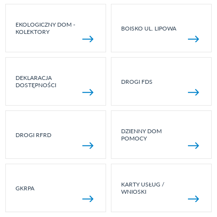
EKOLOGICZNY DOM -
BOISKO UL. LIPOWA
KOLEKTORY
DEKLARACJA
DROGI FDS
DOSTĘPNOŚCI
DZIENNY DOM
DROGI RFRD
POMOCY
KARTY USŁUG /
GKRPA
WNIOSKI