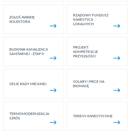
RZĄDOWY FUNDUSZ
ZGŁOŚ AWARIĘ
INWESTYCJI
KOLEKTORA
LOKALNYCH
PROJEKT:
BUDOWA KANALIZACJI
KOMPETENCJE
SANITARNEJ - ETAP II
PRZYSZŁOŚCI
SOLARY I PIECE NA
SESJE RADY MIEJSKIEJ
BIOMASĘ
TERMOMODERNIZACJA
TERENY INWESTYCYJNE
SZKÓŁ