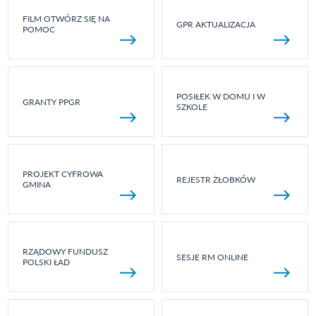
FILM OTWÓRZ SIĘ NA
GPR AKTUALIZACJA
POMOC
POSIŁEK W DOMU I W
GRANTY PPGR
SZKOLE
PROJEKT CYFROWA
REJESTR ŻŁOBKÓW
GMINA
RZĄDOWY FUNDUSZ
SESJE RM ONLINE
POLSKI ŁAD