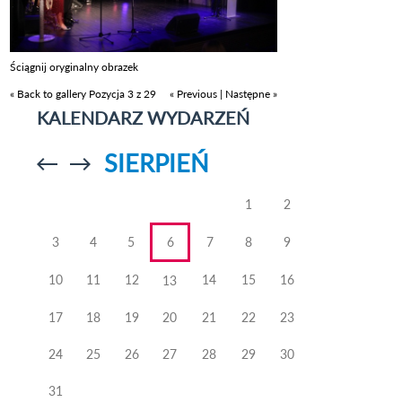
Ściągnij oryginalny obrazek
« Back to gallery
Pozycja 3 z 29
« Previous
|
Następne »
KALENDARZ WYDARZEŃ
SIERPIEŃ
Przejdź do
Przejdź do
poprzedniego
poprzedniego
miesiąca
miesiąca
1
2
3
4
5
6
7
8
9
10
11
12
14
15
16
13
17
18
19
20
21
22
23
24
25
26
27
28
29
30
31