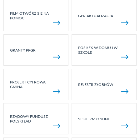
FILM OTWÓRZ SIĘ NA
GPR AKTUALIZACJA
POMOC
POSIŁEK W DOMU I W
GRANTY PPGR
SZKOLE
PROJEKT CYFROWA
REJESTR ŻŁOBKÓW
GMINA
RZĄDOWY FUNDUSZ
SESJE RM ONLINE
POLSKI ŁAD