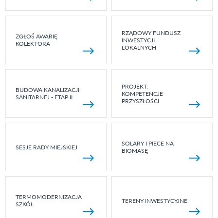
RZĄDOWY FUNDUSZ
ZGŁOŚ AWARIĘ
INWESTYCJI
KOLEKTORA
LOKALNYCH
PROJEKT:
BUDOWA KANALIZACJI
KOMPETENCJE
SANITARNEJ - ETAP II
PRZYSZŁOŚCI
SOLARY I PIECE NA
SESJE RADY MIEJSKIEJ
BIOMASĘ
TERMOMODERNIZACJA
TERENY INWESTYCYJNE
SZKÓŁ