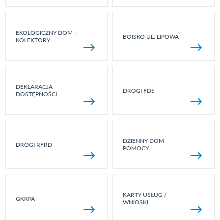
EKOLOGICZNY DOM -
BOISKO UL. LIPOWA
KOLEKTORY
DEKLARACJA
DROGI FDS
DOSTĘPNOŚCI
DZIENNY DOM
DROGI RFRD
POMOCY
KARTY USŁUG /
GKRPA
WNIOSKI