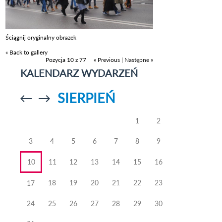
Ściągnij oryginalny obrazek
« Back to gallery
Pozycja 10 z 77
« Previous
|
Następne »
KALENDARZ WYDARZEŃ
SIERPIEŃ
Przejdź do
Przejdź do
poprzedniego
poprzedniego
miesiąca
miesiąca
1
2
3
4
5
6
7
8
9
10
11
12
13
14
15
16
18
19
20
21
22
23
17
24
25
26
27
28
29
30