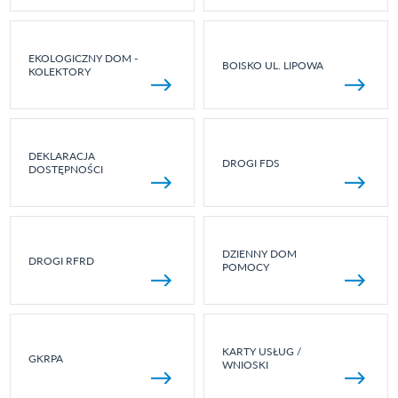
EKOLOGICZNY DOM -
BOISKO UL. LIPOWA
KOLEKTORY
DEKLARACJA
DROGI FDS
DOSTĘPNOŚCI
DZIENNY DOM
DROGI RFRD
POMOCY
KARTY USŁUG /
GKRPA
WNIOSKI