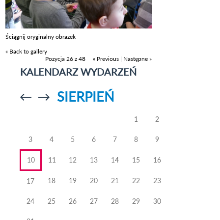
Ściągnij oryginalny obrazek
« Back to gallery
Pozycja 26 z 48
« Previous
|
Następne »
KALENDARZ WYDARZEŃ
SIERPIEŃ
Przejdź do
Przejdź do
poprzedniego
poprzedniego
miesiąca
miesiąca
1
2
3
4
5
6
7
8
9
10
11
12
13
14
15
16
18
19
20
21
22
23
17
24
25
26
27
28
29
30