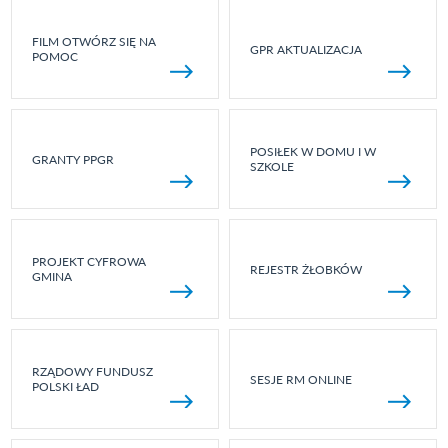
FILM OTWÓRZ SIĘ NA
GPR AKTUALIZACJA
POMOC
POSIŁEK W DOMU I W
GRANTY PPGR
SZKOLE
PROJEKT CYFROWA
REJESTR ŻŁOBKÓW
GMINA
RZĄDOWY FUNDUSZ
SESJE RM ONLINE
POLSKI ŁAD