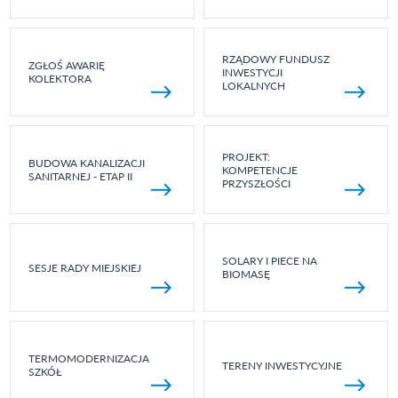
RZĄDOWY FUNDUSZ
ZGŁOŚ AWARIĘ
INWESTYCJI
KOLEKTORA
LOKALNYCH
PROJEKT:
BUDOWA KANALIZACJI
KOMPETENCJE
SANITARNEJ - ETAP II
PRZYSZŁOŚCI
SOLARY I PIECE NA
SESJE RADY MIEJSKIEJ
BIOMASĘ
TERMOMODERNIZACJA
TERENY INWESTYCYJNE
SZKÓŁ