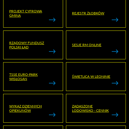
PROJEKT CYFROWA
REJESTR ŻŁOBKÓW
GMINA
RZĄDOWY FUNDUSZ
SESJE RM ONLINE
POLSKI ŁAD
TSSE EURO-PARK
ŚWIETLICA W LEONINIE
WISŁOSAN
WYKAZ DZIENNYCH
ZADASZONE
OPIEKUNÓW
LODOWISKO - CENNIK