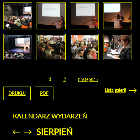
1
2
następna ›
Strony
Lista galerii
DRUKUJ
PDF
KALENDARZ WYDARZEŃ
SIERPIEŃ
Przejdź do
Przejdź do
poprzedniego
poprzedniego