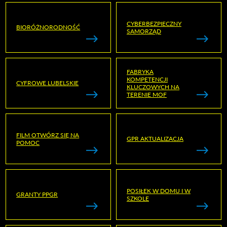
CYBERBEZPIECZNY
BIORÓŻNORODNOŚĆ
SAMORZĄD
FABRYKA
KOMPETENCJI
CYFROWE LUBELSKIE
KLUCZOWYCH NA
TERENIE MOF
FILM OTWÓRZ SIĘ NA
GPR AKTUALIZACJA
POMOC
POSIŁEK W DOMU I W
GRANTY PPGR
SZKOLE