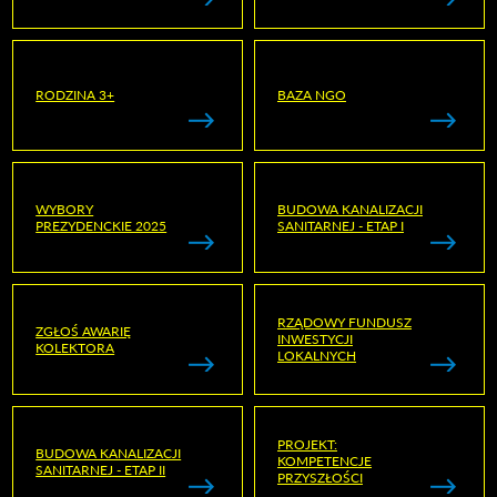
RODZINA 3+
BAZA NGO
WYBORY
BUDOWA KANALIZACJI
PREZYDENCKIE 2025
SANITARNEJ - ETAP I
RZĄDOWY FUNDUSZ
ZGŁOŚ AWARIĘ
INWESTYCJI
KOLEKTORA
LOKALNYCH
PROJEKT:
BUDOWA KANALIZACJI
KOMPETENCJE
SANITARNEJ - ETAP II
PRZYSZŁOŚCI