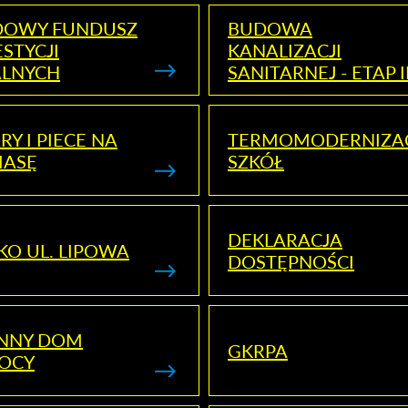
DOWY FUNDUSZ
BUDOWA
STYCJI
KANALIZACJI
ALNYCH
SANITARNEJ - ETAP I
RY I PIECE NA
TERMOMODERNIZA
MASĘ
SZKÓŁ
DEKLARACJA
KO UL. LIPOWA
DOSTĘPNOŚCI
ENNY DOM
GKRPA
OCY