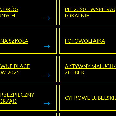
A DRÓG
PIT 2020 - WSPIERAJ
NNYCH
LOKALNIE
NA SZKOŁA
FOTOWOLTAIKA
YWNE PLACE
AKTYWNY MALUCH/
AW 2025
ŻŁOBEK
RBEZPIECZNY
CYFROWE LUBELSKI
ORZĄD