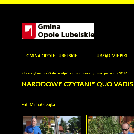
Urząd Miejski w Opolu Lubelskim - oficjaln
Przejdź
Przejdź
Przejdź do
Przejdź do
Przejdź do
Przejdź
Przejdź do
Przejdź
Przejdź
do
do
wyszukiwarki
ścieżki
kategorii
do
kalendarza
do
do
Przejdź do strony startow
mapy
menu
nawigacyjnej
aktualności
treści
wydarzeń
galerii
stopki
strony
zdjęć
GMINA OPOLE LUBELSKIE
URZĄD MIEJSKI
OD
Strona główna
Galerie zdjęć
narodowe czytanie quo vadis 2016
Jesteś tutaj
NARODOWE CZYTANIE QUO VADIS
Fot. Michał Czajka