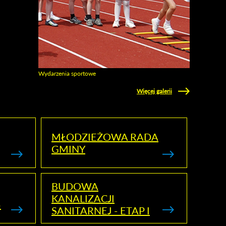
Wydarzenia sportowe
Zobacz galerie w kategori Wydarzenia sportowe
Więcej galerii
MŁODZIEŻOWA RADA
GMINY
BUDOWA
KANALIZACJI
5
SANITARNEJ - ETAP I