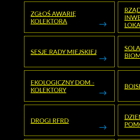
RZĄ
ZGŁOŚ AWARIĘ
INWE
KOLEKTORA
LOK
SOLA
SESJE RADY MIEJSKIEJ
BIO
EKOLOGICZNY DOM -
BOIS
KOLEKTORY
DZI
DROGI RFRD
POM