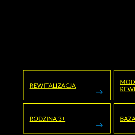
MOD
REWITALIZACJA
REWI
RODZINA 3+
BAZ