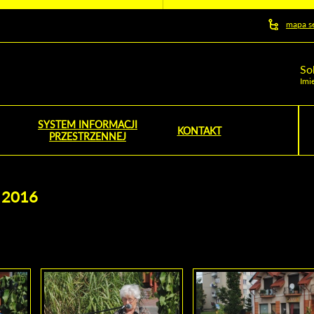
y serwis
mapa s
ej
So
Imi
SYSTEM INFORMACJI
Szu
KONTAKT
NOŚNIK OTWORZY SIĘ W NOWYM OKNIE
PRZESTRZENNEJ
Wy
 2016