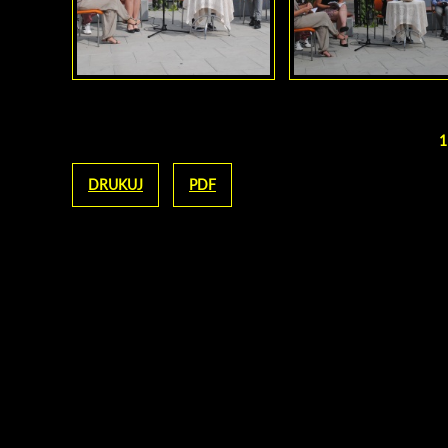
1
Strony
DRUKUJ
PDF