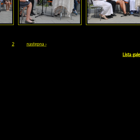
2
następna ›
Lista gale