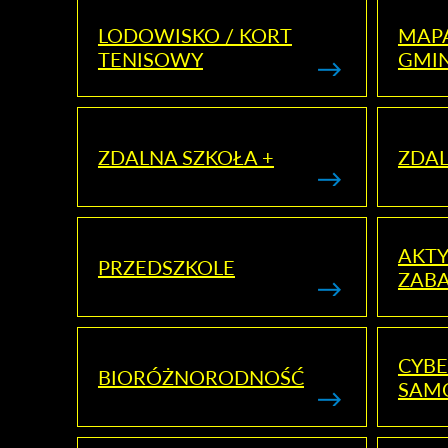
LODOWISKO / KORT
MAP
TENISOWY
GMI
ZDALNA SZKOŁA +
ZDAL
AKT
PRZEDSZKOLE
ZAB
CYBE
BIORÓŻNORODNOŚĆ
SAM