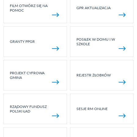
FILM OTWÓRZ SIĘ NA
GPR AKTUALIZACJA
POMOC
POSIŁEK W DOMU I W
GRANTY PPGR
SZKOLE
PROJEKT CYFROWA
REJESTR ŻŁOBKÓW
GMINA
RZĄDOWY FUNDUSZ
SESJE RM ONLINE
POLSKI ŁAD