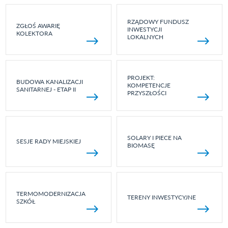
RZĄDOWY FUNDUSZ
ZGŁOŚ AWARIĘ
INWESTYCJI
KOLEKTORA
LOKALNYCH
PROJEKT:
BUDOWA KANALIZACJI
KOMPETENCJE
SANITARNEJ - ETAP II
PRZYSZŁOŚCI
SOLARY I PIECE NA
SESJE RADY MIEJSKIEJ
BIOMASĘ
TERMOMODERNIZACJA
TERENY INWESTYCYJNE
SZKÓŁ