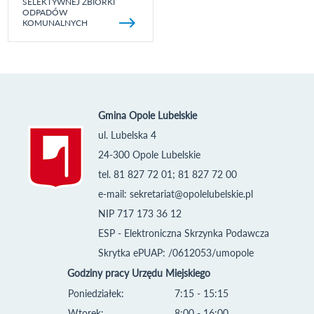
SELEKTYWNEJ ZBIÓRKI
ODPADÓW
KOMUNALNYCH
Gmina Opole Lubelskie
ul. Lubelska 4
24-300 Opole Lubelskie
tel. 81 827 72 01; 81 827 72 00
e-mail:
sekretariat@opolelubelskie.pl
NIP 717 173 36 12
ESP - Elektroniczna Skrzynka Podawcza
Skrytka ePUAP: /0612053/umopole
Godziny pracy Urzędu Miejskiego
Poniedziałek:
7:15 - 15:15
Wtorek:
8:00 - 16:00