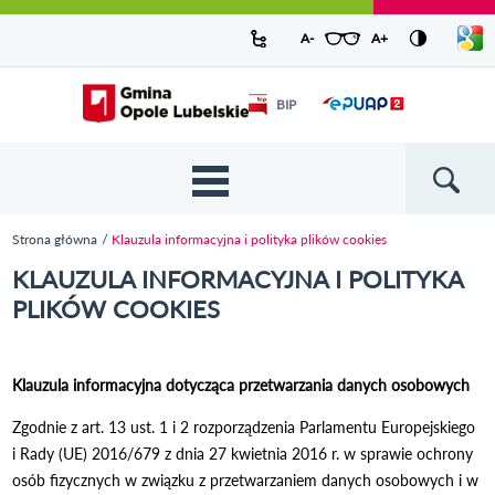
Urząd Miejski w Opolu Lubelskim -
Pokaż/
A-
pomniejsz czcionkę
A+
powiększ czcionkę
Zresetuj czcionkę
Przejdź
Przejdź
Przejdź do
Przejdź do
Przejdź do
Przejdź
Przejdź do
Przejdź
Przejdź
listę
oficjalny serwis
język
do
do
wyszukiwarki
ścieżki
kategorii
do
kalendarza
do
do
Przejdź do strony startowej
Odnośnik
mapy
menu
nawigacyjnej
aktualności
treści
wydarzeń
galerii
stopki
BIP
Odnośnik
otworzy się w
strony
zdjęć
otworzy
nowym oknie
się w
nowym
oknie
{{
Wyszukiw
'Main
menu'
Strona główna
Klauzula informacyjna i polityka plików cookies
| t }}
Jesteś tutaj
KLAUZULA INFORMACYJNA I POLITYKA
PLIKÓW COOKIES
Klauzula informacyjna dotycząca przetwarzania danych osobowych
Zgodnie z art. 13 ust. 1 i 2 rozporządzenia Parlamentu Europejskiego
i Rady (UE) 2016/679 z dnia 27 kwietnia 2016 r. w sprawie ochrony
osób fizycznych w związku z przetwarzaniem danych osobowych i w