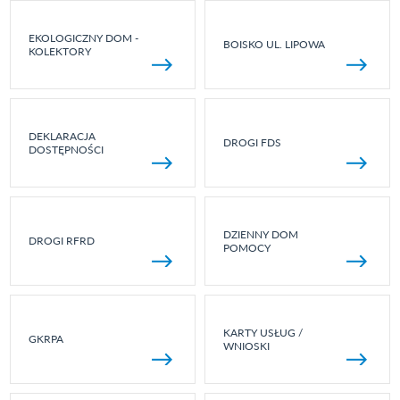
EKOLOGICZNY DOM -
BOISKO UL. LIPOWA
KOLEKTORY
DEKLARACJA
DROGI FDS
DOSTĘPNOŚCI
DZIENNY DOM
DROGI RFRD
POMOCY
KARTY USŁUG /
GKRPA
WNIOSKI