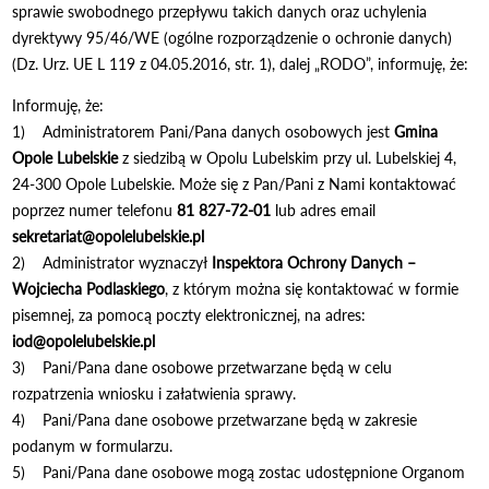
sprawie swobodnego przepływu takich danych oraz uchylenia
dyrektywy 95/46/WE (ogólne rozporządzenie o ochronie danych)
(Dz. Urz. UE L 119 z 04.05.2016, str. 1), dalej „RODO”, informuję, że:
Informuję, że:
1) Administratorem Pani/Pana danych osobowych jest
Gmina
Opole Lubelskie
z siedzibą w Opolu Lubelskim przy ul. Lubelskiej 4,
24-300 Opole Lubelskie. Może się z Pan/Pani z Nami kontaktować
poprzez numer telefonu
81 827-72-01
lub adres email
sekretariat@opolelubelskie.pl
2) Administrator wyznaczył
Inspektora Ochrony Danych –
Wojciecha Podlaskiego
, z którym można się kontaktować w formie
pisemnej, za pomocą poczty elektronicznej, na adres:
iod@opolelubelskie.pl
3) Pani/Pana dane osobowe przetwarzane będą w celu
rozpatrzenia wniosku i załatwienia sprawy.
4) Pani/Pana dane osobowe przetwarzane będą w zakresie
podanym w formularzu.
5) Pani/Pana dane osobowe mogą zostac udostępnione Organom