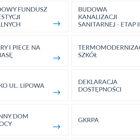
DOWY FUNDUSZ
BUDOWA
STYCJI
KANALIZACJI
ALNYCH
SANITARNEJ - ETAP I
RY I PIECE NA
TERMOMODERNIZA
MASĘ
SZKÓŁ
DEKLARACJA
KO UL. LIPOWA
DOSTĘPNOŚCI
ENNY DOM
GKRPA
OCY