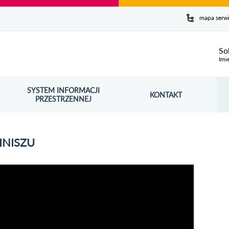
y serwis
mapa serw
ej
So
Imi
SYSTEM INFORMACJI
Szuk
KONTAKT
OŚNIK OTWORZY SIĘ W NOWYM OKNIE
PRZESTRZENNEJ
Wy
INISZU