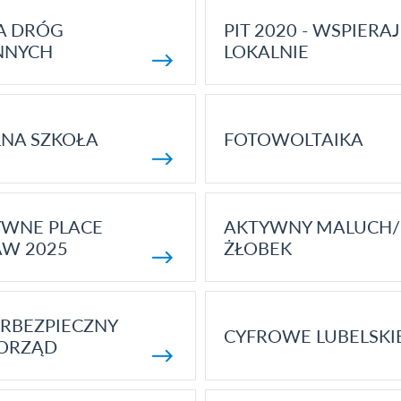
A DRÓG
PIT 2020 - WSPIERAJ
NNYCH
LOKALNIE
NA SZKOŁA
FOTOWOLTAIKA
YWNE PLACE
AKTYWNY MALUCH/
AW 2025
ŻŁOBEK
RBEZPIECZNY
CYFROWE LUBELSKI
ORZĄD