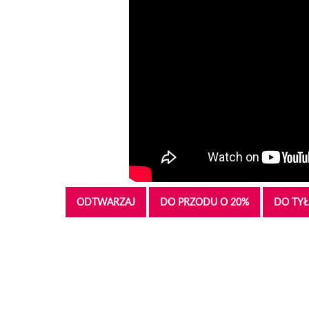
ODTWARZAJ
DO PRZODU O 20%
DO TYŁ