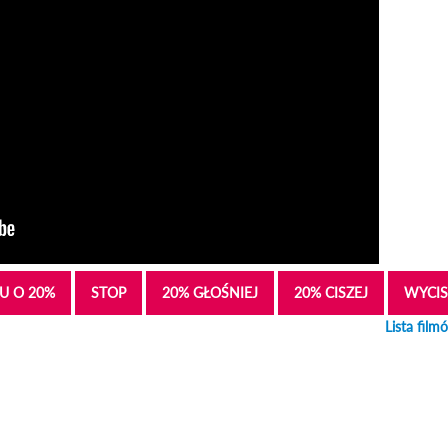
U O 20%
STOP
20% GŁOŚNIEJ
20% CISZEJ
WYCIS
Lista film