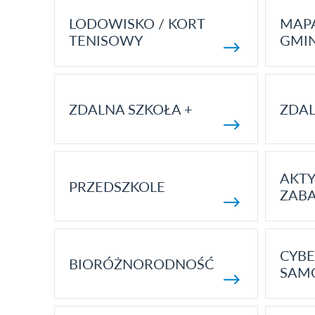
LODOWISKO / KORT
MAP
TENISOWY
GMI
ZDALNA SZKOŁA +
ZDAL
AKT
PRZEDSZKOLE
ZAB
CYBE
BIORÓŻNORODNOŚĆ
SAM