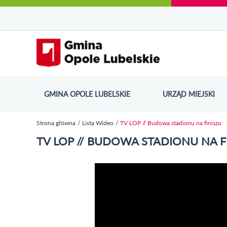
Urząd Miejski w Opolu Lubelskim - oficjaln
Przejdź
Przejdź
Przejdź do
Przejdź do
Przejdź do
Przejdź
Przejdź do
Przejdź
Przejdź
do
do
wyszukiwarki
ścieżki
kategorii
do
kalendarza
do
do
Przejdź do strony startow
mapy
menu
nawigacyjnej
aktualności
treści
wydarzeń
galerii
stopki
strony
zdjęć
GMINA OPOLE LUBELSKIE
URZĄD MIEJSKI
ODN
Strona główna
Lista Wideo
TV LOP // Budowa stadionu na finiszu
Jesteś tutaj
TV LOP // BUDOWA STADIONU NA F