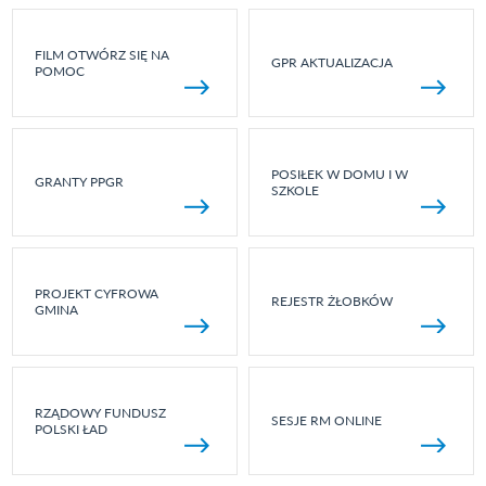
FILM OTWÓRZ SIĘ NA
GPR AKTUALIZACJA
POMOC
POSIŁEK W DOMU I W
GRANTY PPGR
SZKOLE
PROJEKT CYFROWA
REJESTR ŻŁOBKÓW
GMINA
RZĄDOWY FUNDUSZ
SESJE RM ONLINE
POLSKI ŁAD