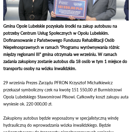
Gmina Opole Lubelskie pozyskała środki na zakup autobusu na
potrzeby Centrum Usług Społecznych w Opolu Lubelskim.
Dofinansowanie z Państwowego Funduszu Rehabilitacji Osób
Niepełnosprawnych w ramach "Programu wyrównywania różnic
między regionami III" gmina otrzymała we wrześniu. W ramach
zadania zakupiony zostanie autobus dla 18 osób w tym 1 miejsce do
transportu osoby na wózku inwalidzkim.
29 września Prezes Zarządu PFRON Krzysztof Michałkiewicz
przekazał symboliczny czek na kwotę 151 550,00 zł Burmistrzowi
Opola Lubelskiego Sławomirowi Plisowi. Całkowity koszt zakupu auta
wyniesie ok. 220 000,00 zł.
Zakupiony autobus będzie wyposażony w specjalistyczną windę
hydrauliczną do wprowadzania wózka inwalidzkiego. Będzie