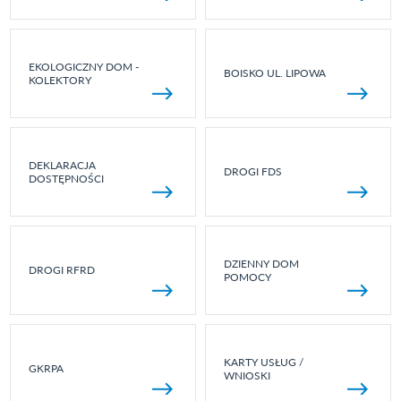
EKOLOGICZNY DOM -
BOISKO UL. LIPOWA
KOLEKTORY
DEKLARACJA
DROGI FDS
DOSTĘPNOŚCI
DZIENNY DOM
DROGI RFRD
POMOCY
KARTY USŁUG /
GKRPA
WNIOSKI