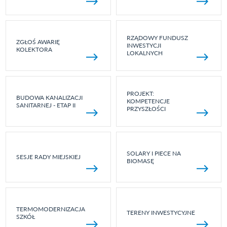
RZĄDOWY FUNDUSZ
ZGŁOŚ AWARIĘ
INWESTYCJI
KOLEKTORA
LOKALNYCH
PROJEKT:
BUDOWA KANALIZACJI
KOMPETENCJE
SANITARNEJ - ETAP II
PRZYSZŁOŚCI
SOLARY I PIECE NA
SESJE RADY MIEJSKIEJ
BIOMASĘ
TERMOMODERNIZACJA
TERENY INWESTYCYJNE
SZKÓŁ