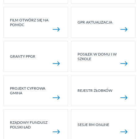
FILM OTWÓRZ SIĘ NA
GPR AKTUALIZACJA
POMOC
POSIŁEK W DOMU I W
GRANTY PPGR
SZKOLE
PROJEKT CYFROWA
REJESTR ŻŁOBKÓW
GMINA
RZĄDOWY FUNDUSZ
SESJE RM ONLINE
POLSKI ŁAD