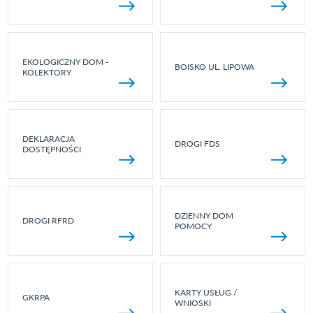
EKOLOGICZNY DOM -
BOISKO UL. LIPOWA
KOLEKTORY
DEKLARACJA
DROGI FDS
DOSTĘPNOŚCI
DZIENNY DOM
DROGI RFRD
POMOCY
KARTY USŁUG /
GKRPA
WNIOSKI