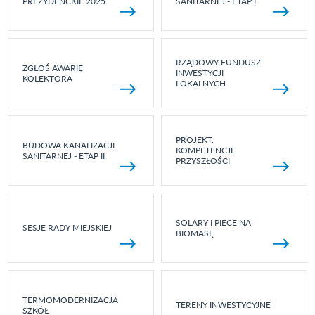
PREZYDENCKIE 2025
SANITARNEJ - ETAP I
RZĄDOWY FUNDUSZ
ZGŁOŚ AWARIĘ
INWESTYCJI
KOLEKTORA
LOKALNYCH
PROJEKT:
BUDOWA KANALIZACJI
KOMPETENCJE
SANITARNEJ - ETAP II
PRZYSZŁOŚCI
SOLARY I PIECE NA
SESJE RADY MIEJSKIEJ
BIOMASĘ
TERMOMODERNIZACJA
TERENY INWESTYCYJNE
SZKÓŁ