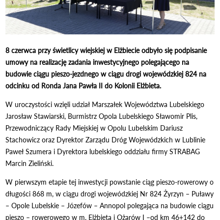
8 czerwca przy świetlicy wiejskiej w Elżbiecie odbyło się podpisanie
umowy na realizację zadania inwestycyjnego polegającego na
budowie ciągu pieszo-jezdnego w ciągu drogi wojewódzkiej 824 na
odcinku od Ronda Jana Pawła II do Kolonii Elżbieta.
W uroczystości wzięli udział Marszałek Województwa Lubelskiego
Jarosław Stawiarski, Burmistrz Opola Lubelskiego Sławomir Plis,
Przewodniczący Rady Miejskiej w Opolu Lubelskim Dariusz
Stachowicz oraz Dyrektor Zarządu Dróg Wojewódzkich w Lublinie
Paweł Szumera i Dyrektora lubelskiego oddziału firmy STRABAG
Marcin Zieliński.
W pierwszym etapie tej inwestycji powstanie ciąg pieszo-rowerowy o
długości 868 m, w ciągu drogi wojewódzkiej Nr 824 Żyrzyn – Puławy
– Opole Lubelskie – Józefów – Annopol polegająca na budowie ciągu
pieszo – rowerowego w m. Elżbieta i Ożarów I –od km 46+142 do