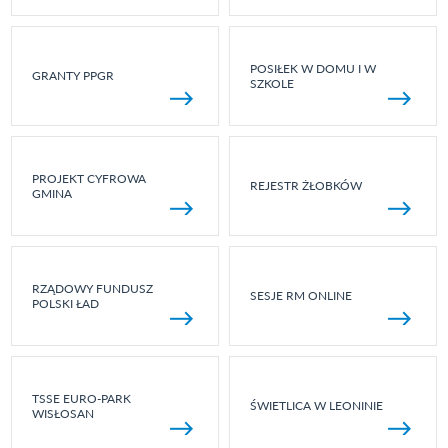
POSIŁEK W DOMU I W
GRANTY PPGR
SZKOLE
PROJEKT CYFROWA
REJESTR ŻŁOBKÓW
GMINA
RZĄDOWY FUNDUSZ
SESJE RM ONLINE
POLSKI ŁAD
TSSE EURO-PARK
ŚWIETLICA W LEONINIE
WISŁOSAN