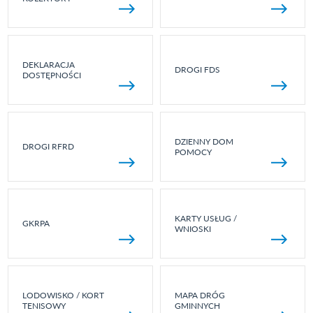
DEKLARACJA
DROGI FDS
DOSTĘPNOŚCI
DZIENNY DOM
DROGI RFRD
POMOCY
KARTY USŁUG /
GKRPA
WNIOSKI
LODOWISKO / KORT
MAPA DRÓG
TENISOWY
GMINNYCH