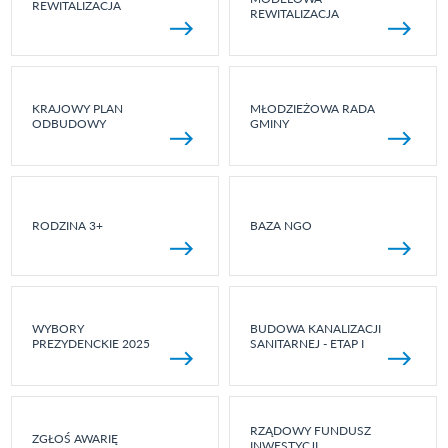
REWITALIZACJA
REWITALIZACJA
KRAJOWY PLAN
MŁODZIEŻOWA RADA
ODBUDOWY
GMINY
RODZINA 3+
BAZA NGO
WYBORY
BUDOWA KANALIZACJI
PREZYDENCKIE 2025
SANITARNEJ - ETAP I
RZĄDOWY FUNDUSZ
ZGŁOŚ AWARIĘ
INWESTYCJI