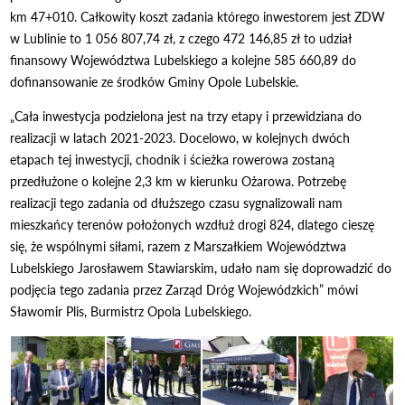
km 47+010. Całkowity koszt zadania którego inwestorem jest ZDW
w Lublinie to 1 056 807,74 zł, z czego 472 146,85 zł to udział
finansowy Województwa Lubelskiego a kolejne 585 660,89 do
dofinansowanie ze środków Gminy Opole Lubelskie.
„Cała inwestycja podzielona jest na trzy etapy i przewidziana do
realizacji w latach 2021-2023. Docelowo, w kolejnych dwóch
etapach tej inwestycji, chodnik i ścieżka rowerowa zostaną
przedłużone o kolejne 2,3 km w kierunku Ożarowa. Potrzebę
realizacji tego zadania od dłuższego czasu sygnalizowali nam
mieszkańcy terenów położonych wzdłuż drogi 824, dlatego cieszę
się, że wspólnymi siłami, razem z Marszałkiem Województwa
Lubelskiego Jarosławem Stawiarskim, udało nam się doprowadzić do
podjęcia tego zadania przez Zarząd Dróg Wojewódzkich” mówi
Sławomir Plis, Burmistrz Opola Lubelskiego.