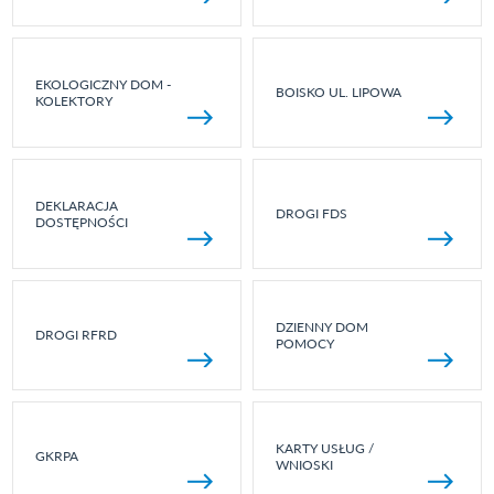
EKOLOGICZNY DOM -
BOISKO UL. LIPOWA
KOLEKTORY
DEKLARACJA
DROGI FDS
DOSTĘPNOŚCI
DZIENNY DOM
DROGI RFRD
POMOCY
KARTY USŁUG /
GKRPA
WNIOSKI