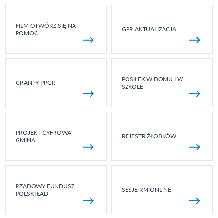
FILM OTWÓRZ SIĘ NA
GPR AKTUALIZACJA
POMOC
POSIŁEK W DOMU I W
GRANTY PPGR
SZKOLE
PROJEKT CYFROWA
REJESTR ŻŁOBKÓW
GMINA
RZĄDOWY FUNDUSZ
SESJE RM ONLINE
POLSKI ŁAD