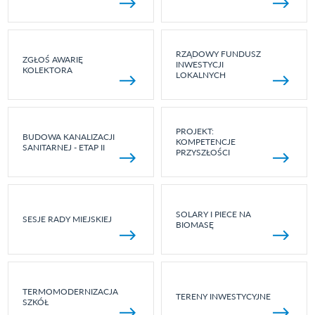
RZĄDOWY FUNDUSZ
ZGŁOŚ AWARIĘ
INWESTYCJI
KOLEKTORA
LOKALNYCH
PROJEKT:
BUDOWA KANALIZACJI
KOMPETENCJE
SANITARNEJ - ETAP II
PRZYSZŁOŚCI
SOLARY I PIECE NA
SESJE RADY MIEJSKIEJ
BIOMASĘ
TERMOMODERNIZACJA
TERENY INWESTYCYJNE
SZKÓŁ