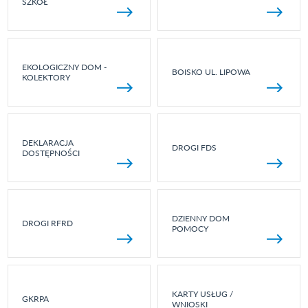
SZKÓŁ
EKOLOGICZNY DOM -
BOISKO UL. LIPOWA
KOLEKTORY
DEKLARACJA
DROGI FDS
DOSTĘPNOŚCI
DZIENNY DOM
DROGI RFRD
POMOCY
KARTY USŁUG /
GKRPA
WNIOSKI