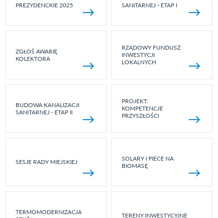
PREZYDENCKIE 2025
SANITARNEJ - ETAP I
RZĄDOWY FUNDUSZ
ZGŁOŚ AWARIĘ
INWESTYCJI
KOLEKTORA
LOKALNYCH
PROJEKT:
BUDOWA KANALIZACJI
KOMPETENCJE
SANITARNEJ - ETAP II
PRZYSZŁOŚCI
SOLARY I PIECE NA
SESJE RADY MIEJSKIEJ
BIOMASĘ
TERMOMODERNIZACJA
TERENY INWESTYCYJNE