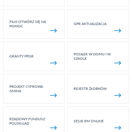
FILM OTWÓRZ SIĘ NA
GPR AKTUALIZACJA
POMOC
POSIŁEK W DOMU I W
GRANTY PPGR
SZKOLE
PROJEKT CYFROWA
REJESTR ŻŁOBKÓW
GMINA
RZĄDOWY FUNDUSZ
SESJE RM ONLINE
POLSKI ŁAD