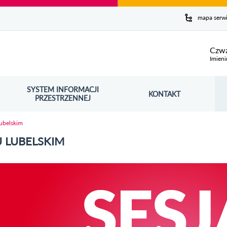
y serwis
mapa serw
ej
Czwa
Imieni
SYSTEM INFORMACJI
Szuk
KONTAKT
OŚNIK OTWORZY SIĘ W NOWYM OKNIE
PRZESTRZENNEJ
Wy
Lubelskim
U LUBELSKIM