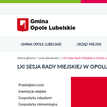
Urząd Miejski w Opolu Lubelskim - oficjaln
Przejdź
Przejdź
Przejdź do
Przejdź do
Przejdź do
Przejdź
Przejdź do
Przejdź
Przejdź
do
do
wyszukiwarki
ścieżki
kategorii
do
kalendarza
do
do
Przejdź do strony startow
mapy
menu
nawigacyjnej
aktualności
treści
wydarzeń
galerii
stopki
strony
zdjęć
GMINA OPOLE LUBELSKIE
URZĄD MIEJSKI
ODN
Strona główna
Lista aktualności
LXI Sesja Rady Miejskiej w Opolu 
Jesteś tutaj
LXI SESJA RADY MIEJSKIEJ W OPOL
Przedsiębiorczość
Inwestycje wiejskie
Gospodarka odpadami
Gospodarka niskoemisyjna