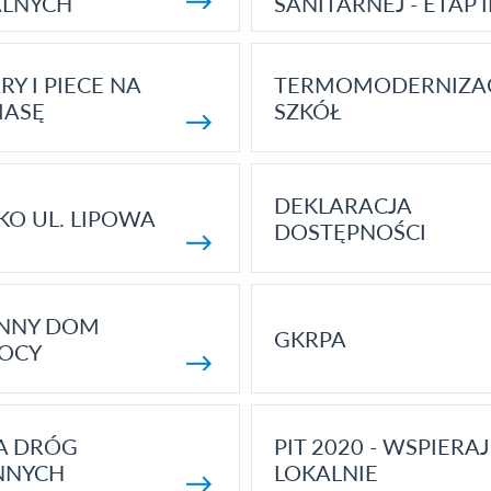
ALNYCH
SANITARNEJ - ETAP I
RY I PIECE NA
TERMOMODERNIZA
MASĘ
SZKÓŁ
DEKLARACJA
KO UL. LIPOWA
DOSTĘPNOŚCI
ENNY DOM
GKRPA
OCY
A DRÓG
PIT 2020 - WSPIERAJ
NNYCH
LOKALNIE