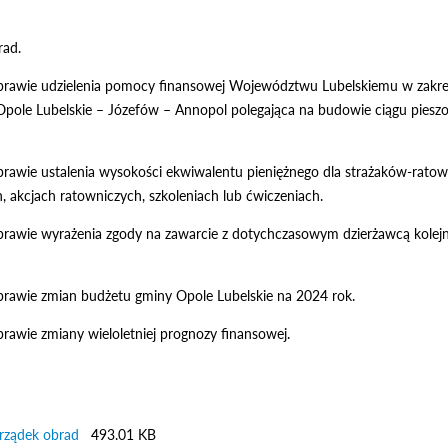
rad.
prawie udzielenia pomocy finansowej Województwu Lubelskiemu w zakresi
pole Lubelskie – Józefów – Annopol polegająca na budowie ciągu piesz
prawie ustalenia wysokości ekwiwalentu pieniężnego dla strażaków-rato
, akcjach ratowniczych, szkoleniach lub ćwiczeniach.
sprawie wyrażenia zgody na zawarcie z dotychczasowym dzierżawcą kole
prawie zmian budżetu gminy Opole Lubelskie na 2024 rok.
prawie zmiany wieloletniej prognozy finansowej.
rządek obrad
493.01 KB