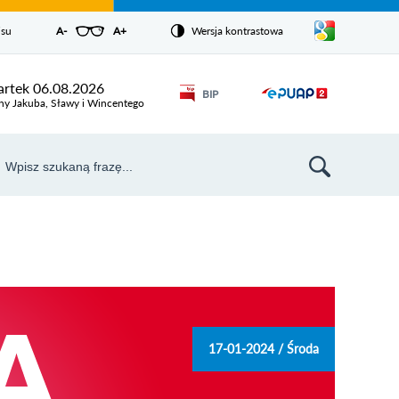
Pokaż/ukryj
isu
A-
pomniejsz czcionkę
A+
powiększ czcionkę
Wersja kontrastowa
Zresetuj czcionkę
listę
języków
Odnośnik
rtek 06.08.2026
BIP
Odnośnik
otworzy się w
ny Jakuba, Sławy i Wincentego
nowym oknie
otworzy
się w
aj
nowym
szukiwarka
oknie
17-01-2024 / Środa