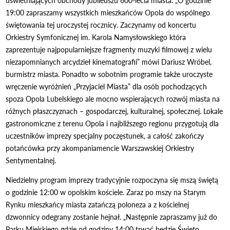
uświetniających obchody jubileuszu 600-lecia miasta. „O godzinie
19:00 zapraszamy wszystkich mieszkańców Opola do wspólnego
świętowania tej uroczystej rocznicy. Zaczynamy od koncertu
Orkiestry Symfonicznej im. Karola Namysłowskiego która
zaprezentuje najpopularniejsze fragmenty muzyki filmowej z wielu
niezapomnianych arcydzieł kinematografii” mówi Dariusz Wróbel,
burmistrz miasta. Ponadto w sobotnim programie także uroczyste
wręczenie wyróżnień „Przyjaciel Miasta” dla osób pochodzących
spoza Opola Lubelskiego ale mocno wspierających rozwój miasta na
różnych płaszczyznach – gospodarczej, kulturalnej, społecznej. Lokale
gastronomiczne z terenu Opola i najbliższego regionu przygotują dla
uczestników imprezy specjalny poczęstunek, a całość zakończy
potańcówka przy akompaniamencie Warszawskiej Orkiestry
Sentymentalnej.
Niedzielny program imprezy tradycyjnie rozpoczyna się mszą świętą
o godzinie 12:00 w opolskim kościele. Zaraz po mszy na Starym
Rynku mieszkańcy miasta zatańczą poloneza a z kościelnej
dzwonnicy odegrany zostanie hejnał. „Następnie zapraszamy już do
Parku Miejskiego gdzie od godziny 14:00 trwać będzie Święto