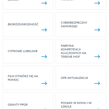
CYBERBEZPIECZNY
BIORÓŻNORODNOŚĆ
SAMORZĄD
FABRYKA
KOMPETENCJI
CYFROWE LUBELSKIE
KLUCZOWYCH NA
TERENIE MOF
FILM OTWÓRZ SIĘ NA
GPR AKTUALIZACJA
POMOC
POSIŁEK W DOMU I W
GRANTY PPGR
SZKOLE