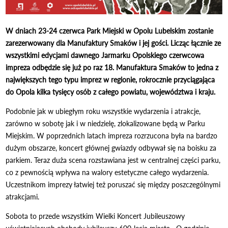
W dniach 23-24 czerwca Park Miejski w Opolu Lubelskim zostanie
zarezerwowany dla Manufaktury Smaków i jej gości. Licząc łącznie ze
wszystkimi edycjami dawnego Jarmarku Opolskiego czerwcowa
impreza odbędzie się już po raz 18. Manufaktura Smaków to jedna z
największych tego typu imprez w regionie, rokrocznie przyciągająca
do Opola kilka tysięcy osób z całego powiatu, województwa i kraju.
Podobnie jak w ubiegłym roku wszystkie wydarzenia i atrakcje,
zarówno w sobotę jak i w niedzielę, zlokalizowane będą w Parku
Miejskim. W poprzednich latach impreza rozrzucona była na bardzo
dużym obszarze, koncert głównej gwiazdy odbywał się na boisku za
parkiem. Teraz duża scena rozstawiana jest w centralnej części parku,
co z pewnością wpływa na walory estetyczne całego wydarzenia.
Uczestnikom imprezy łatwiej też poruszać się między poszczególnymi
atrakcjami.
Sobota to przede wszystkim Wielki Koncert Jubileuszowy