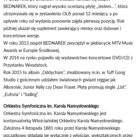
BEDNAREK, który nagrał wysoko ocenianą płytę „Jestem…”, która
utrzymywała się w zestawieniu OLiS ponad 12 miesięcy, a po
upływie roku od wydania ponownie zajęła pierwszą pozycję. Rok
później ukazał się suplement zawierający remixy oraz dubowe i
koncertowe wersje.
W roku 2013 zespół BEDNAREK zwyciężył w plebiscycie MTV Music
Awards w Europie Środkowej.
W 2014 na rynku pojawiło się wydawnictwo koncertowe DVD/CD z
Przystanku Woodstock.
Rok 2015 to album „Oddycham”, zrealizowany m.in. w Tuff Gong
Studio z gościnnym udziałem światowych gwiazd reggae jak
Alborosie, Junior Kelly czy Dean Fraser. Płytę promują single „List”,
„Euforia” i “Sailing”.
Orkiestra Symfoniczna im. Karola Namysłowskiego
Orkiestra Symfoniczna im. Karola Namysłowskiego jest
kontynuatorką Włościańskiej Orkiestry Karola Namysłowskiego.
Założona 4 listopada 1881 roku przez Karola Namysłowskiego
początkowo składała się wyłącznie z włościan, wykształconych przez