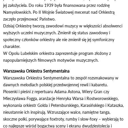
jej założyciela. Do roku 1939 była finansowana przez rodzinę
Namysłowskich. Po II Wojnie Światowej mecenat nad Orkiestrą
zaczęło przejmować Państwo.
Dzisiaj Orkiestrę tworzą zawodowi muzycy w większości absolwenci
wyższych uczelni muzycznych. Zmienił się status zawodowy i
społeczny członków orkiestry ale nie zmienił się jej symfoniczny
charakter.
W Opolu Lubelskim orkiestra zaprezentuje program złożony z
napopularniejszych filmowych motywów muzycznych.
Warszawska Orkiestra Sentymentalna
Warszawska Orkiestra Sentymentalna to zespół rozsmakowany w
dawnych melodiach polskiej przedwojennej rewii i kabaretu.
Piosenki i pieśni z repertuaru Adama Astona, Wiery Gran czy
Mieczysława Fogga, aranżacje Henryka Warsa i Rostworowskiego,
wykonania orkiestr Golda i Petersburskiego, Karasińskiego i Kataszka,
nieustannie ich inspirują. Wzruszające walce, namiętne tanga,
skoczne polki, porywające foxtroty, rumby i slow-foxy – wybierają to
co najlepsze wśród bogactwa sceny i ekranu dwudziestolecia i