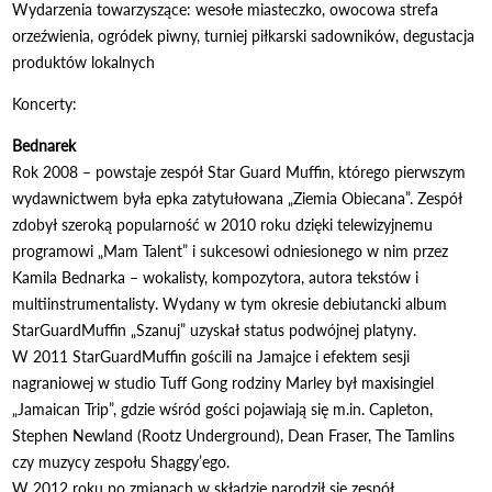
Wydarzenia towarzyszące: wesołe miasteczko, owocowa strefa
orzeźwienia, ogródek piwny, turniej piłkarski sadowników, degustacja
produktów lokalnych
Koncerty:
Bednarek
Rok 2008 – powstaje zespół Star Guard Muffin, którego pierwszym
wydawnictwem była epka zatytułowana „Ziemia Obiecana”. Zespół
zdobył szeroką popularność w 2010 roku dzięki telewizyjnemu
programowi „Mam Talent” i sukcesowi odniesionego w nim przez
Kamila Bednarka – wokalisty, kompozytora, autora tekstów i
multiinstrumentalisty. Wydany w tym okresie debiutancki album
StarGuardMuffin „Szanuj” uzyskał status podwójnej platyny.
W 2011 StarGuardMuffin gościli na Jamajce i efektem sesji
nagraniowej w studio Tuff Gong rodziny Marley był maxisingiel
„Jamaican Trip”, gdzie wśród gości pojawiają się m.in. Capleton,
Stephen Newland (Rootz Underground), Dean Fraser, The Tamlins
czy muzycy zespołu Shaggy’ego.
W 2012 roku po zmianach w składzie narodził się zespół