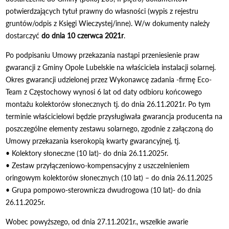
potwierdzających tytuł prawny do własności (wypis z rejestru
gruntów/odpis z Księgi Wieczystej/inne). W/w dokumenty należy
dostarczyć
do dnia 10 czerwca 2021r
.
Po podpisaniu Umowy przekazania nastąpi przeniesienie praw
gwarancji z Gminy Opole Lubelskie na właściciela instalacji solarnej.
Okres gwarancji udzielonej przez Wykonawcę zadania -firmę Eco-
Team z Częstochowy wynosi 6 lat od daty odbioru końcowego
montażu kolektorów słonecznych tj. do dnia 26.11.2021r. Po tym
terminie właścicielowi będzie przysługiwała gwarancja producenta na
poszczególne elementy zestawu solarnego, zgodnie z załączoną do
Umowy przekazania kserokopią kwarty gwarancyjnej, tj.
• Kolektory słoneczne (10 lat)- do dnia 26.11.2025r.
• Zestaw przyłączeniowo-kompensacyjny z uszczelnieniem
oringowym kolektorów słonecznych (10 lat) – do dnia 26.11.2025
• Grupa pompowo-sterownicza dwudrogowa (10 lat)- do dnia
26.11.2025r.
Wobec powyższego, od dnia 27.11.2021r., wszelkie awarie