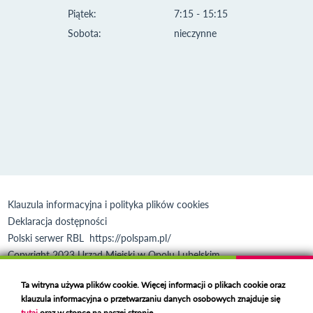
Piątek:
7:15 - 15:15
Sobota:
nieczynne
Klauzula informacyjna i polityka plików cookies
Deklaracja dostępności
Polski serwer RBL
https://polspam.pl/
Copyright 2023 Urząd Miejski w Opolu Lubelskim
Created by
VOBACOM
Odnośnik otworzy się w nowym oknie
Ta witryna używa plików cookie. Więcej informacji o plikach cookie oraz
klauzula informacyjna o przetwarzaniu danych osobowych znajduje się
tutaj
oraz w stopce na naszej stronie.