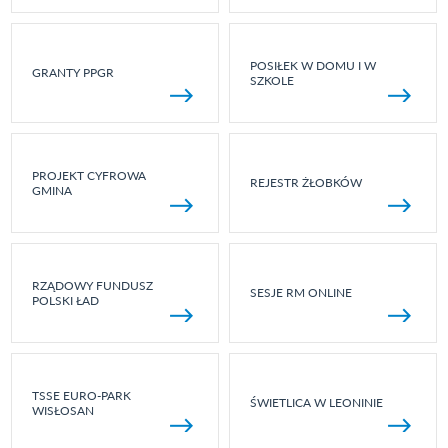
POSIŁEK W DOMU I W
GRANTY PPGR
SZKOLE
PROJEKT CYFROWA
REJESTR ŻŁOBKÓW
GMINA
RZĄDOWY FUNDUSZ
SESJE RM ONLINE
POLSKI ŁAD
TSSE EURO-PARK
ŚWIETLICA W LEONINIE
WISŁOSAN