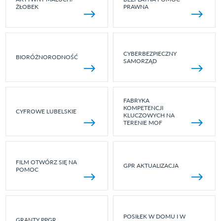
ŻŁOBEK
PRAWNA
CYBERBEZPIECZNY
BIORÓŻNORODNOŚĆ
SAMORZĄD
FABRYKA
KOMPETENCJI
CYFROWE LUBELSKIE
KLUCZOWYCH NA
TERENIE MOF
FILM OTWÓRZ SIĘ NA
GPR AKTUALIZACJA
POMOC
POSIŁEK W DOMU I W
GRANTY PPGR