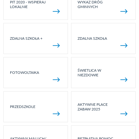
PIT 2020 - WSPIERAJ
WYKAZ DRÓG
LOKALNIE
GMINNYCH
ZDALNA SZKOŁA +
ZDALNA SZKOŁA
ŚWIETLICA W
FOTOWOLTAIKA
NIEZDOWIE
AKTYWNE PLACE
PRZEDSZKOLE
ZABAW 2025
AKTYWNY MALUCH/
BEZPŁATNA POMOC