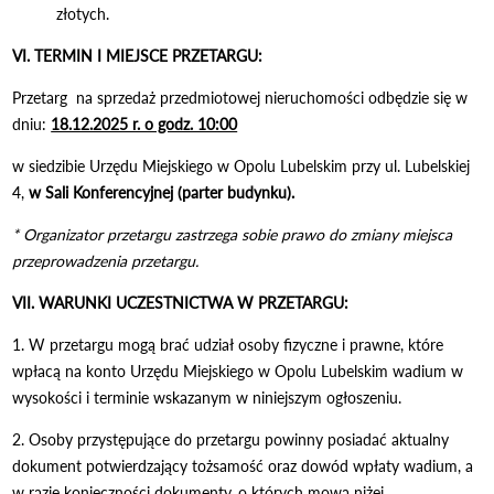
złotych.
VI. TERMIN I MIEJSCE PRZETARGU:
Przetarg na sprzedaż przedmiotowej nieruchomości odbędzie się w
dniu:
18.12.2025 r. o godz. 10:00
w siedzibie Urzędu Miejskiego w Opolu Lubelskim przy ul. Lubelskiej
4,
w Sali Konferencyjnej (parter budynku).
* Organizator przetargu zastrzega sobie prawo do zmiany miejsca
przeprowadzenia przetargu.
VII. WARUNKI UCZESTNICTWA W PRZETARGU:
1. W przetargu mogą brać udział osoby fizyczne i prawne, które
wpłacą na konto Urzędu Miejskiego w Opolu Lubelskim wadium w
wysokości i terminie wskazanym w niniejszym ogłoszeniu.
2. Osoby przystępujące do przetargu powinny posiadać aktualny
dokument potwierdzający tożsamość oraz dowód wpłaty wadium, a
w razie konieczności dokumenty, o których mowa niżej.