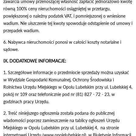
zawarcia umowy przenoszącej własność zapłacić jednorazowo kwotę
równą 100% ceny nieruchomości osiągniętej w przetargu,
powiększonej o należny podatek VAT, i pomniejszonej o wniesione
wadium. Nie uiszczenie tej kwoty spowoduje odstąpienie od umowy i
przepadek wadium.
6. Nabywca nieruchomości ponosi w całości koszty notarialne i
sądowe.
IX. DODATKOWE INFORMACJE:
1. Szczegółowe informacje o przedmiocie sprzedaży można uzyskać
w Wydziale Gospodarki Komunalnej, Ochrony Środowiska i
Rolnictwa Urzędu Miejskiego w Opolu Lubelskim przy ul. Lubelskiej 4,
pokój nr 109 oraz telefonicznie pod nr (81) 827 - 72 - 23, w
godzinach pracy Urzędu.
2. Treść niniejszego ogłoszenia została podana do publicznej
wiadomości poprzez zamieszczenie na tablicy ogłoszeń Urzędu
Miejskiego w Opolu Lubelskim przy ul. Lubelskiej 4, na stronie
internetowej Urzędu (www.opolelubelskie.pl), w Biuletynie Informacji