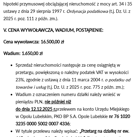
hipoteki przymusowej obciążającej nieruchomość z mocy art. 34 i 35
ustawy z dnia 29 sierpnia 1997 r.
Ordynacja podatkowa
(t.j. Dz. U. z
2025 r. poz. 111 z późn. zm.).
V. CENA WYWOŁAWCZA, WADIUM, POSTĄPIENIE:
Cena wywoławcza:
16.500,00 zł
Wadium:
1.650,00 zł
Sprzedaż nieruchomości następuje za cenę osiągniętą w
przetargu, powiększoną o należny podatek VAT w wysokości
23%, zgodnie z ustawą z dnia 11 marca 2004 r.
o podatku od
towarów i usług
(t.j. Dz. U. z 2025 r. poz. 775 z późn. zm.);
Wadium z oznaczeniem numeru działki należy wnieść w
pieniądzu PLN,
nie później niż
do dnia
12.12.2025 r.
przelewem na konto Urzędu Miejskiego
w Opolu Lubelskim, PKO BP S.A. Opole Lubelskie
nr
76 1020
3235 0000 5002 0007 4336
;
W tytule przelewu należy wpisać:
„Przetarg na działkę nr ew.