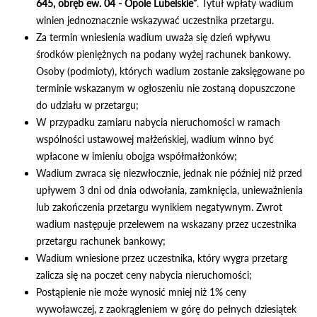
645, obręb ew. 04 - Opole Lubelskie”
. Tytuł wpłaty wadium
winien jednoznacznie wskazywać uczestnika przetargu.
Za termin wniesienia wadium uważa się dzień wpływu
środków pieniężnych na podany wyżej rachunek bankowy.
Osoby (podmioty), których wadium zostanie zaksięgowane po
terminie wskazanym w ogłoszeniu nie zostaną dopuszczone
do udziału w przetargu;
W przypadku zamiaru nabycia nieruchomości w ramach
wspólności ustawowej małżeńskiej, wadium winno być
wpłacone w imieniu obojga współmałżonków;
Wadium zwraca się niezwłocznie, jednak nie później niż przed
upływem 3 dni od dnia odwołania, zamknięcia, unieważnienia
lub zakończenia przetargu wynikiem negatywnym. Zwrot
wadium następuje przelewem na wskazany przez uczestnika
przetargu rachunek bankowy;
Wadium wniesione przez uczestnika, który wygra przetarg
zalicza się na poczet ceny nabycia nieruchomości;
Postąpienie nie może wynosić mniej niż 1% ceny
wywoławczej, z zaokrągleniem w górę do pełnych dziesiątek