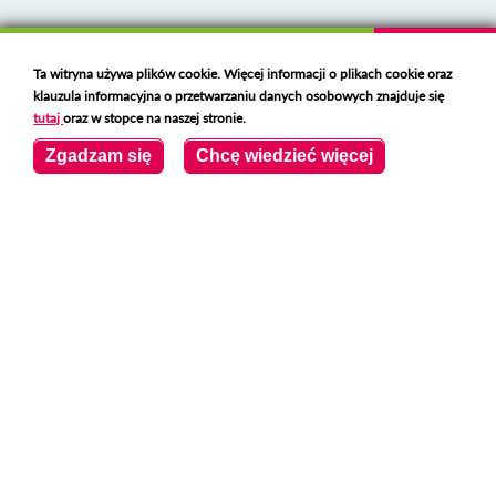
Ta witryna używa plików cookie. Więcej informacji o plikach cookie oraz
klauzula informacyjna o przetwarzaniu danych osobowych znajduje się
tutaj
oraz w stopce na naszej stronie.
Zgadzam się
Chcę wiedzieć więcej
Klauzula informacyjna i polityka plików cookies
Deklaracja dostępności
Polski serwer RBL
https://polspam.pl/
Copyright 2023 Urząd Miejski w Opolu Lubelskim
Created by
VOBACOM
Odnośnik otworzy się w nowym oknie