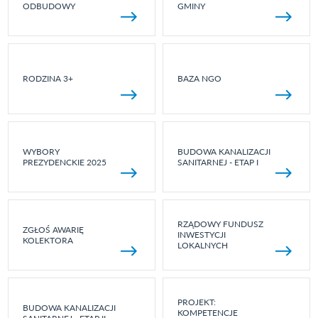
ODBUDOWY
GMINY
RODZINA 3+
BAZA NGO
WYBORY
BUDOWA KANALIZACJI
PREZYDENCKIE 2025
SANITARNEJ - ETAP I
RZĄDOWY FUNDUSZ
ZGŁOŚ AWARIĘ
INWESTYCJI
KOLEKTORA
LOKALNYCH
PROJEKT:
BUDOWA KANALIZACJI
KOMPETENCJE