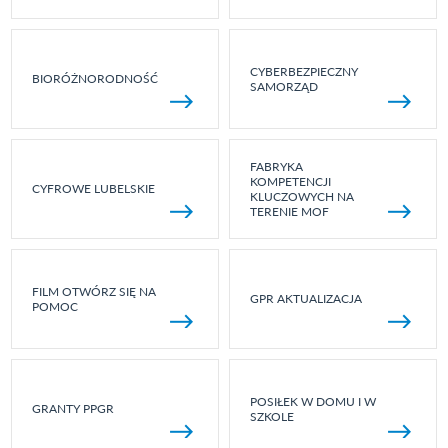
CYBERBEZPIECZNY
BIORÓŻNORODNOŚĆ
SAMORZĄD
FABRYKA
KOMPETENCJI
CYFROWE LUBELSKIE
KLUCZOWYCH NA
TERENIE MOF
FILM OTWÓRZ SIĘ NA
GPR AKTUALIZACJA
POMOC
POSIŁEK W DOMU I W
GRANTY PPGR
SZKOLE