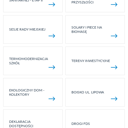
SANITARNEJ - ETAP II
PRZYSZŁOŚCI
SOLARY I PIECE NA
SESJE RADY MIEJSKIEJ
BIOMASĘ
TERMOMODERNIZACJA
TERENY INWESTYCYJNE
SZKÓŁ
EKOLOGICZNY DOM -
BOISKO UL. LIPOWA
KOLEKTORY
DEKLARACJA
DROGI FDS
DOSTĘPNOŚCI