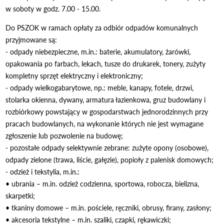
w soboty w godz. 7.00 - 15.00.
Do PSZOK w ramach opłaty za odbiór odpadów komunalnych
przyjmowane są:
- odpady niebezpieczne, m.in.: baterie, akumulatory, żarówki,
opakowania po farbach, lekach, tusze do drukarek, tonery, zużyty
kompletny sprzęt elektryczny i elektroniczny;
- odpady wielkogabarytowe, np.: meble, kanapy, fotele, drzwi,
stolarka okienna, dywany, armatura łazienkowa, gruz budowlany i
rozbiórkowy powstający w gospodarstwach jednorodzinnych przy
pracach budowlanych, na wykonanie których nie jest wymagane
zgłoszenie lub pozwolenie na budowę;
- pozostałe odpady selektywnie zebrane: zużyte opony (osobowe),
odpady zielone (trawa, liście, gałęzie), popioły z palenisk domowych;
- odzież i tekstylia, m.in.:
• ubrania – m.in. odzież codzienna, sportowa, robocza, bielizna,
skarpetki;
• tkaniny domowe – m.in. pościele, ręczniki, obrusy, firany, zasłony;
• akcesoria tekstylne – m.in. szaliki, czapki, rękawiczki;