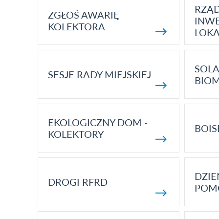
RZĄ
ZGŁOŚ AWARIĘ
INWE
KOLEKTORA
LOK
SOLA
SESJE RADY MIEJSKIEJ
BIO
EKOLOGICZNY DOM -
BOIS
KOLEKTORY
DZI
DROGI RFRD
POM