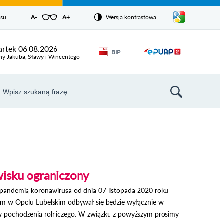
Pokaż/ukryj
isu
A-
pomniejsz czcionkę
A+
powiększ czcionkę
Wersja kontrastowa
Zresetuj czcionkę
listę
języków
Odnośnik
rtek 06.08.2026
BIP
Odnośnik
otworzy się w
ny Jakuba, Sławy i Wincentego
nowym oknie
otworzy
się w
aj
nowym
szukiwarka
oknie
wisku ograniczony
 pandemią koronawirusa od dnia 07 listopada 2020 roku
im w Opolu Lubelskim odbywał się będzie wyłącznie w
w pochodzenia rolniczego. W związku z powyższym prosimy