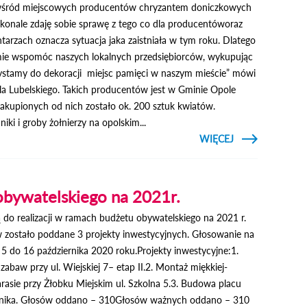
wśród miejscowych producentów chryzantem doniczkowych
onale zdaję sobie sprawę z tego co dla producentóworaz
arzach oznacza sytuacja jaka zaistniała w tym roku. Dlatego
mie wspomóc naszych lokalnych przedsiębiorców, wykupując
zystamy do dekoracji miejsc pamięci w naszym mieście” mówi
la Lubelskiego. Takich producentów jest w Gminie Opole
 zakupionych od nich zostało ok. 200 sztuk kwiatów.
i i groby żołnierzy na opolskim...
CZYTAJ
WIĘCEJ
O GMIN
POMAG
LOKALNY
PRODUCENTO
CHRYZANTE
obywatelskiego na 2021r.
ą do realizacji w ramach budżetu obywatelskiego na 2021 r.
zostało poddane 3 projekty inwestycyjnych. Głosowanie na
 5 do 16 października 2020 roku.Projekty inwestycyjne:1.
abaw przy ul. Wiejskiej 7– etap II.2. Montaż miękkiej-
arasie przy Żłobku Miejskim ul. Szkolna 5.3. Budowa placu
pernika. Głosów oddano – 310Głosów ważnych oddano – 310