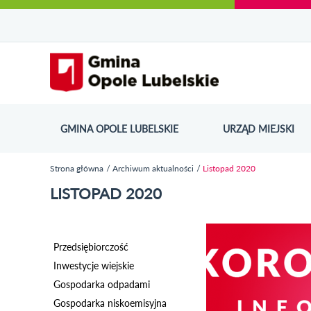
Urząd Miejski w Opolu Lubelskim - oficjaln
Przejdź
Przejdź
Przejdź do
Przejdź do
Przejdź do
Przejdź
Przejdź do
Przejdź
Przejdź
do
do
wyszukiwarki
ścieżki
kategorii
do
kalendarza
do
do
Przejdź do strony startow
mapy
menu
nawigacyjnej
aktualności
treści
wydarzeń
galerii
stopki
strony
zdjęć
GMINA OPOLE LUBELSKIE
URZĄD MIEJSKI
ODN
Strona główna
Archiwum aktualności
Listopad 2020
Jesteś tutaj
LISTOPAD 2020
Przedsiębiorczość
Inwestycje wiejskie
Gospodarka odpadami
Gospodarka niskoemisyjna