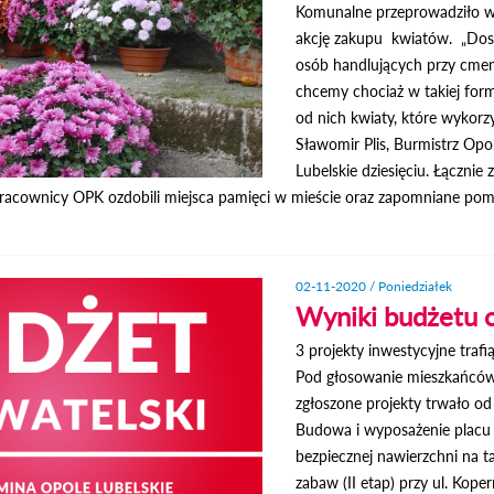
Komunalne przeprowadziło 
akcję zakupu kwiatów. „Dosk
osób handlujących przy cment
chcemy chociaż w takiej for
od nich kwiaty, które wykor
Sławomir Plis, Burmistrz Opo
Lubelskie dziesięciu. Łącznie
acownicy OPK ozdobili miejsca pamięci w mieście oraz zapomniane pomnik
02-11-2020 / Poniedziałek
Wyniki budżetu 
3 projekty inwestycyjne trafi
Pod głosowanie mieszkańców 
zgłoszone projekty trwało od
Budowa i wyposażenie placu z
bezpiecznej nawierzchni na t
zabaw (II etap) przy ul. Ko