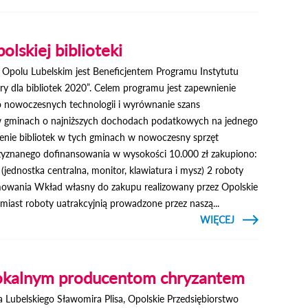
DRUGI ETAP
REWITALIZACJI
lskiej biblioteki
 Opolu Lubelskim jest Beneficjentem Programu Instytutu
ry dla bibliotek 2020”. Celem programu jest zapewnienie
nowoczesnych technologii i wyrównanie szans
 gminach o najniższych dochodach podatkowych na jednego
nie bibliotek w tych gminach w nowoczesny sprzęt
znanego dofinansowania w wysokości 10.000 zł zakupiono:
jednostka centralna, monitor, klawiatura i mysz) 2 roboty
mowania Wkład własny do zakupu realizowany przez Opolskie
miast roboty uatrakcyjnią prowadzone przez naszą...
CZYTAJ
WIĘCEJ
O
KOMPUTERY
DLA
OPOLSKIEJ
BIBLIOTEKI
okalnym producentom chryzantem
a Lubelskiego Sławomira Plisa, Opolskie Przedsiębiorstwo