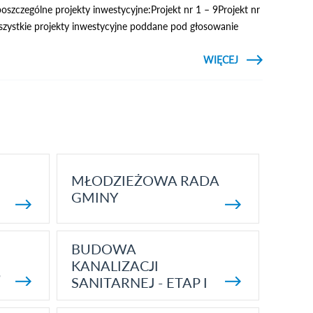
szczególne projekty inwestycyjne:Projekt nr 1 – 9Projekt nr
szystkie projekty inwestycyjne poddane pod głosowanie
CZYTAJ
WIĘCEJ
O WYN
BUDŻE
OBYWATELSKIE
NA 202
MŁODZIEŻOWA RADA
GMINY
BUDOWA
KANALIZACJI
5
SANITARNEJ - ETAP I