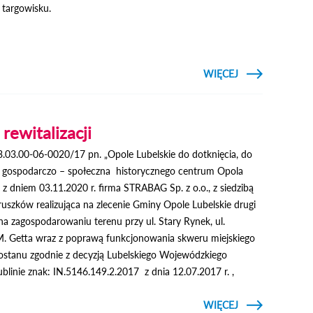
 targowisku.
CZYTAJ
WIĘCEJ
O HANDEL NA
TARGOWISKU
OGRANICZONY
 rewitalizacji
3.03.00-06-0020/17 pn. „Opole Lubelskie do dotknięcia, do
a gospodarczo – społeczna historycznego centrum Opola
 z dniem 03.11.2020 r. firma STRABAG Sp. z o.o., z siedzibą
ruszków realizująca na zlecenie Gminy Opole Lubelskie drugi
 na zagospodarowaniu terenu przy ul. Stary Rynek, ul.
ul. M. Getta wraz z poprawą funkcjonowania skweru miejskiego
wostanu zgodnie z decyzją Lubelskiego Wojewódzkiego
linie znak: IN.5146.149.2.2017 z dnia 12.07.2017 r. ,
CZYTAJ
WIĘCEJ
O RUSZYŁ