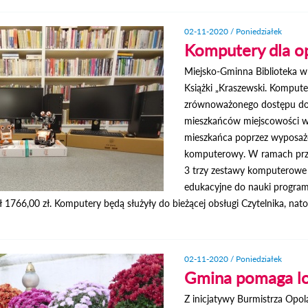
02-11-2020 / Poniedziałek
Komputery dla opo
Miejsko-Gminna Biblioteka w
Książki „Kraszewski. Kompute
zrównoważonego dostępu do 
mieszkańców miejscowości w
mieszkańca poprzez wyposaże
komputerowy. W ramach przy
3 trzy zestawy komputerowe (
edukacyjne do nauki progra
1766,00 zł. Komputery będą służyły do bieżącej obsługi Czytelnika, nato
02-11-2020 / Poniedziałek
Gmina pomaga l
Z inicjatywy Burmistrza Opol