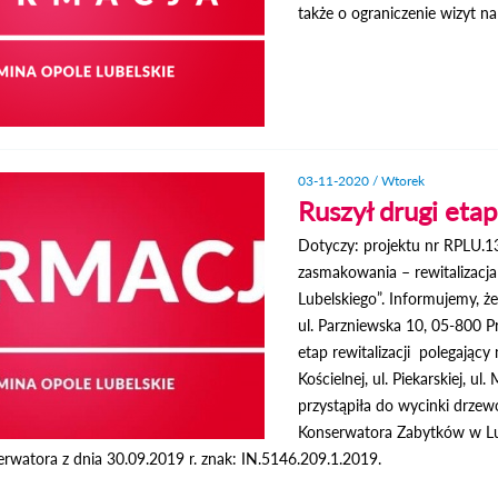
także o ograniczenie wizyt na
03-11-2020 / Wtorek
Ruszył drugi etap
Dotyczy: projektu nr RPLU.1
zasmakowania – rewitalizacj
Lubelskiego”. Informujemy, że
ul. Parzniewska 10, 05-800 P
etap rewitalizacji polegający
Kościelnej, ul. Piekarskiej, 
przystąpiła do wycinki drze
Konserwatora Zabytków w Lub
erwatora z dnia 30.09.2019 r. znak: IN.5146.209.1.2019.