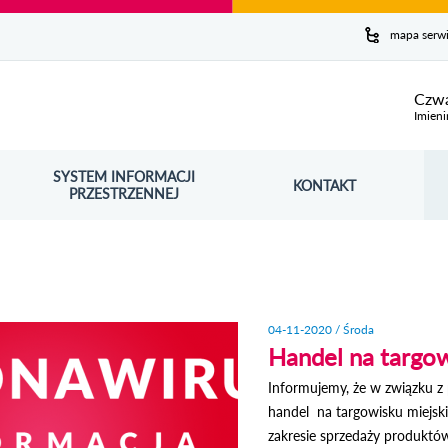
y serwis
mapa serw
ej
Czwa
Imieni
SYSTEM INFORMACJI
Szuk
KONTAKT
OŚNIK OTWORZY SIĘ W NOWYM OKNIE
PRZESTRZENNEJ
Wy
04-11-2020 / Środa
Handel na targo
Informujemy, że w związku z
handel na targowisku miejsk
zakresie sprzedaży produktó