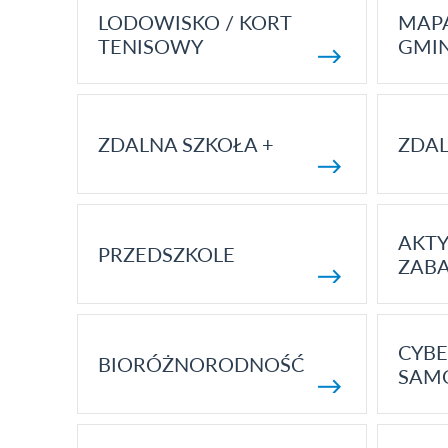
LODOWISKO / KORT
MAP
TENISOWY
GMI
ZDALNA SZKOŁA +
ZDAL
AKT
PRZEDSZKOLE
ZAB
CYBE
BIORÓŻNORODNOŚĆ
SAM