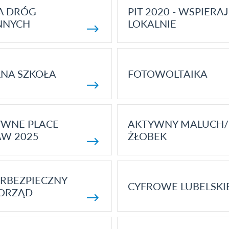
A DRÓG
PIT 2020 - WSPIERAJ
NNYCH
LOKALNIE
NA SZKOŁA
FOTOWOLTAIKA
YWNE PLACE
AKTYWNY MALUCH/
AW 2025
ŻŁOBEK
RBEZPIECZNY
CYFROWE LUBELSKI
ORZĄD