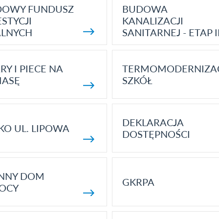
DOWY FUNDUSZ
BUDOWA
STYCJI
KANALIZACJI
ALNYCH
SANITARNEJ - ETAP I
RY I PIECE NA
TERMOMODERNIZA
MASĘ
SZKÓŁ
DEKLARACJA
KO UL. LIPOWA
DOSTĘPNOŚCI
ENNY DOM
GKRPA
OCY