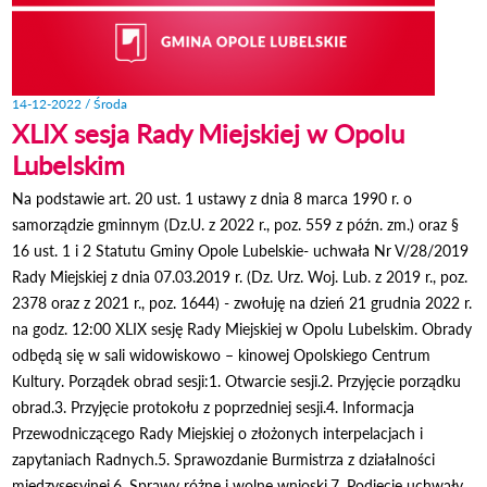
14-12-2022 / Środa
XLIX sesja Rady Miejskiej w Opolu
Lubelskim
Na podstawie art. 20 ust. 1 ustawy z dnia 8 marca 1990 r. o
samorządzie gminnym (Dz.U. z 2022 r., poz. 559 z późn. zm.) oraz §
16 ust. 1 i 2 Statutu Gminy Opole Lubelskie- uchwała Nr V/28/2019
Rady Miejskiej z dnia 07.03.2019 r. (Dz. Urz. Woj. Lub. z 2019 r., poz.
2378 oraz z 2021 r., poz. 1644) - zwołuję na dzień 21 grudnia 2022 r.
na godz. 12:00 XLIX sesję Rady Miejskiej w Opolu Lubelskim. Obrady
odbędą się w sali widowiskowo – kinowej Opolskiego Centrum
Kultury. Porządek obrad sesji:1. Otwarcie sesji.2. Przyjęcie porządku
obrad.3. Przyjęcie protokołu z poprzedniej sesji.4. Informacja
Przewodniczącego Rady Miejskiej o złożonych interpelacjach i
zapytaniach Radnych.5. Sprawozdanie Burmistrza z działalności
międzysesyjnej.6. Sprawy różne i wolne wnioski.7. Podjęcie uchwały