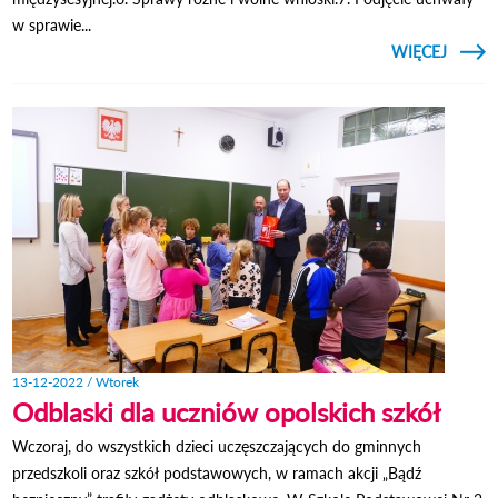
w sprawie...
CZYTAJ
WIĘCEJ
O 
S
MIEJS
W O
LUBEL
13-12-2022 / Wtorek
Odblaski dla uczniów opolskich szkół
Wczoraj, do wszystkich dzieci uczęszczających do gminnych
przedszkoli oraz szkół podstawowych, w ramach akcji „Bądź