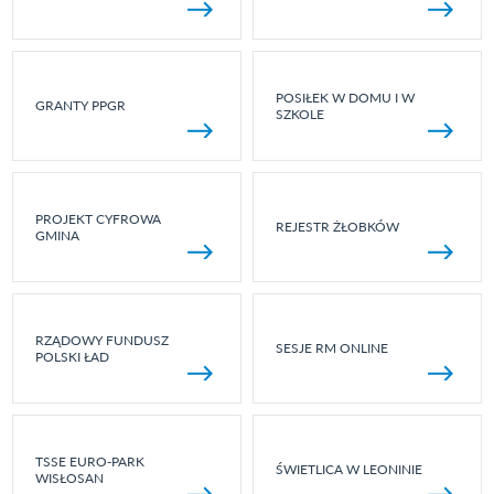
POSIŁEK W DOMU I W
GRANTY PPGR
SZKOLE
PROJEKT CYFROWA
REJESTR ŻŁOBKÓW
GMINA
RZĄDOWY FUNDUSZ
SESJE RM ONLINE
POLSKI ŁAD
TSSE EURO-PARK
ŚWIETLICA W LEONINIE
WISŁOSAN