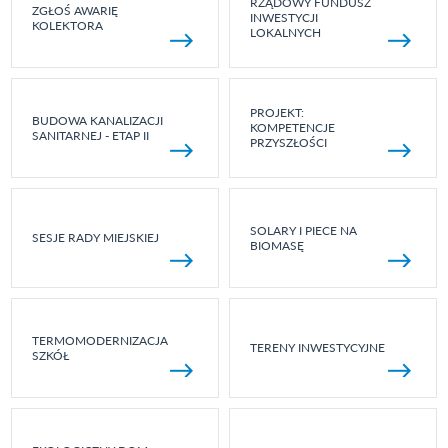
RZĄDOWY FUNDUSZ
ZGŁOŚ AWARIĘ
INWESTYCJI
KOLEKTORA
LOKALNYCH
PROJEKT:
BUDOWA KANALIZACJI
KOMPETENCJE
SANITARNEJ - ETAP II
PRZYSZŁOŚCI
SOLARY I PIECE NA
SESJE RADY MIEJSKIEJ
BIOMASĘ
TERMOMODERNIZACJA
TERENY INWESTYCYJNE
SZKÓŁ