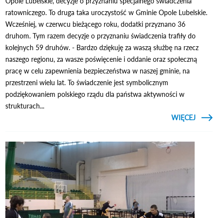
Opole Lubelskie, decyzje o przyznaniu specjalnego świadczenia
ratowniczego. To druga taka uroczystość w Gminie Opole Lubelskie.
Wcześniej, w czerwcu bieżącego roku, dodatki przyznano 36
druhom. Tym razem decyzje o przyznaniu świadczenia trafiły do
kolejnych 59 druhów. - Bardzo dziękuję za waszą służbę na rzecz
naszego regionu, za wasze poświęcenie i oddanie oraz społeczną
pracę w celu zapewnienia bezpieczeństwa w naszej gminie, na
przestrzeni wielu lat. To świadczenie jest symbolicznym
podziękowaniem polskiego rządu dla państwa aktywności w
strukturach...
CZYTAJ
WIĘCEJ
O DO
EME
STRA