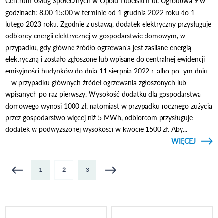
Centrum Usług Społecznych w Opolu Lubelskim ul. Ogrodowa 9 w
godzinach: 8.00-15:00 w terminie od 1 grudnia 2022 roku do 1
lutego 2023 roku. Zgodnie z ustawą, dodatek elektryczny przysługuje
odbiorcy energii elektrycznej w gospodarstwie domowym, w
przypadku, gdy główne źródło ogrzewania jest zasilane energią
elektryczną i zostało zgłoszone lub wpisane do centralnej ewidencji
emisyjności budynków do dnia 11 sierpnia 2022 r. albo po tym dniu
– w przypadku głównych źródeł ogrzewania zgłoszonych lub
wpisanych po raz pierwszy. Wysokość dodatku dla gospodarstwa
domowego wynosi 1000 zł, natomiast w przypadku rocznego zużycia
przez gospodarstwo więcej niż 5 MWh, odbiorcom przysługuje
dodatek w podwyższonej wysokości w kwocie 1500 zł. Aby...
CZYTAJ
WIĘCEJ
W
Strony
1
2
3
ELEKT