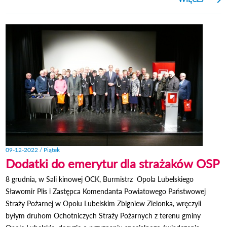
S
GR
LUBEL
BU
O
09-12-2022 / Piątek
Dodatki do emerytur dla strażaków OSP
8 grudnia, w Sali kinowej OCK, Burmistrz Opola Lubelskiego
Sławomir Plis i Zastępca Komendanta Powiatowego Państwowej
Straży Pożarnej w Opolu Lubelskim Zbigniew Zielonka, wręczyli
byłym druhom Ochotniczych Straży Pożarnych z terenu gminy