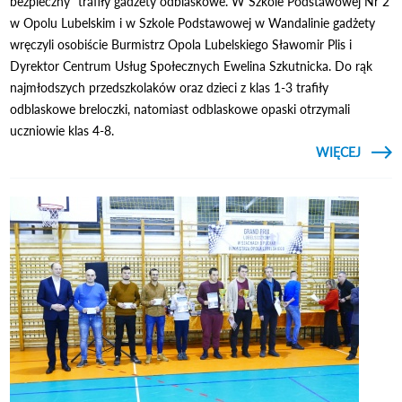
bezpieczny” trafiły gadżety odblaskowe. W Szkole Podstawowej Nr 2
w Opolu Lubelskim i w Szkole Podstawowej w Wandalinie gadżety
wręczyli osobiście Burmistrz Opola Lubelskiego Sławomir Plis i
Dyrektor Centrum Usług Społecznych Ewelina Szkutnicka. Do rąk
najmłodszych przedszkolaków oraz dzieci z klas 1-3 trafiły
odblaskowe breloczki, natomiast odblaskowe opaski otrzymali
uczniowie klas 4-8.
CZYTAJ
WIĘCEJ
ODBL
UCZ
OPOLS
S