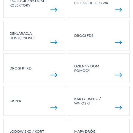
EKOLOGICZNY DOM -
BOISKO UL. LIPOWA
KOLEKTORY
DEKLARACJA
DROGI FDS
DOSTĘPNOŚCI
DZIENNY DOM
DROGI RFRD
POMOCY
KARTY USŁUG /
GKRPA
WNIOSKI
LODOWISKO / KORT
MAPA DRÓG