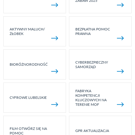
ZABAW 2025
AKTYWNY MALUCH/
BEZPŁATNA POMOC
ŻŁOBEK
PRAWNA
CYBERBEZPIECZNY
BIORÓŻNORODNOŚĆ
SAMORZĄD
FABRYKA
KOMPETENCJI
CYFROWE LUBELSKIE
KLUCZOWYCH NA
TERENIE MOF
FILM OTWÓRZ SIĘ NA
GPR AKTUALIZACJA
POMOC