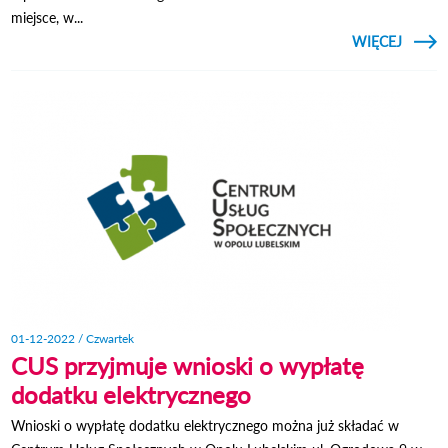
miejsce, w...
CZYTAJ
WIĘCEJ
O 
PRI
LUBEL
W T
STO
01-12-2022 / Czwartek
CUS przyjmuje wnioski o wypłatę
dodatku elektrycznego
Wnioski o wypłatę dodatku elektrycznego można już składać w