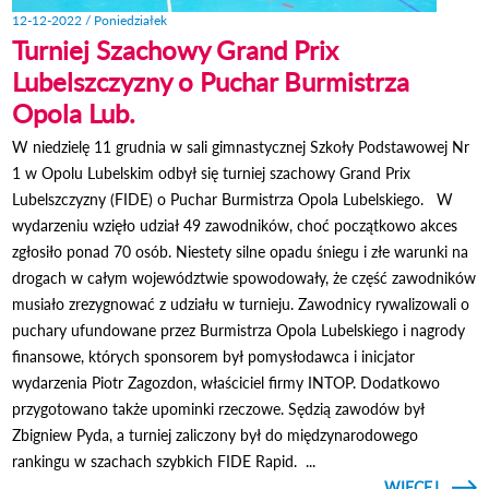
12-12-2022 / Poniedziałek
Turniej Szachowy Grand Prix
Lubelszczyzny o Puchar Burmistrza
Opola Lub.
W niedzielę 11 grudnia w sali gimnastycznej Szkoły Podstawowej Nr
1 w Opolu Lubelskim odbył się turniej szachowy Grand Prix
Lubelszczyzny (FIDE) o Puchar Burmistrza Opola Lubelskiego. W
wydarzeniu wzięło udział 49 zawodników, choć początkowo akces
zgłosiło ponad 70 osób. Niestety silne opadu śniegu i złe warunki na
drogach w całym województwie spowodowały, że część zawodników
musiało zrezygnować z udziału w turnieju. Zawodnicy rywalizowali o
puchary ufundowane przez Burmistrza Opola Lubelskiego i nagrody
finansowe, których sponsorem był pomysłodawca i inicjator
wydarzenia Piotr Zagozdon, właściciel firmy INTOP. Dodatkowo
przygotowano także upominki rzeczowe. Sędzią zawodów był
Zbigniew Pyda, a turniej zaliczony był do międzynarodowego
rankingu w szachach szybkich FIDE Rapid. ...
CZYTAJ
WIĘCEJ