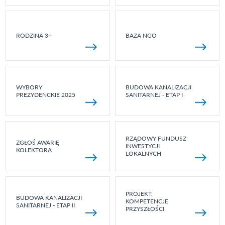
RODZINA 3+
BAZA NGO
WYBORY
BUDOWA KANALIZACJI
PREZYDENCKIE 2025
SANITARNEJ - ETAP I
RZĄDOWY FUNDUSZ
ZGŁOŚ AWARIĘ
INWESTYCJI
KOLEKTORA
LOKALNYCH
PROJEKT:
BUDOWA KANALIZACJI
KOMPETENCJE
SANITARNEJ - ETAP II
PRZYSZŁOŚCI