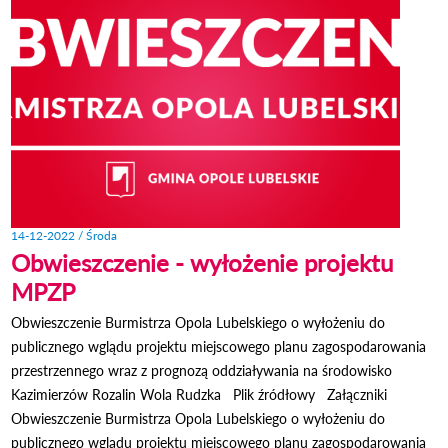
11:
14-12-2022 / Środa
Obwieszczenie - wyłożenie projektu
MPZP
Obwieszczenie Burmistrza Opola Lubelskiego o wyłożeniu do
publicznego wglądu projektu miejscowego planu zagospodarowania
przestrzennego wraz z prognozą oddziaływania na środowisko
Kazimierzów Rozalin Wola Rudzka Plik źródłowy Załączniki
Obwieszczenie Burmistrza Opola Lubelskiego o wyłożeniu do
publicznego wglądu projektu miejscowego planu zagospodarowania