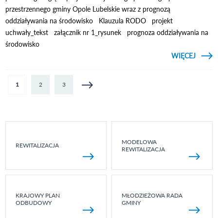
przestrzennego gminy Opole Lubelskie wraz z prognozą
oddziaływania na środowisko Klauzula RODO projekt
uchwały_tekst załącznik nr 1_rysunek prognoza oddziaływania na
środowisko
CZYTAJ
WIĘCEJ
OBWIE
- W
PROJE
Strony
1
2
3
MODELOWA
REWITALIZACJA
REWITALIZACJA
KRAJOWY PLAN
MŁODZIEŻOWA RADA
ODBUDOWY
GMINY