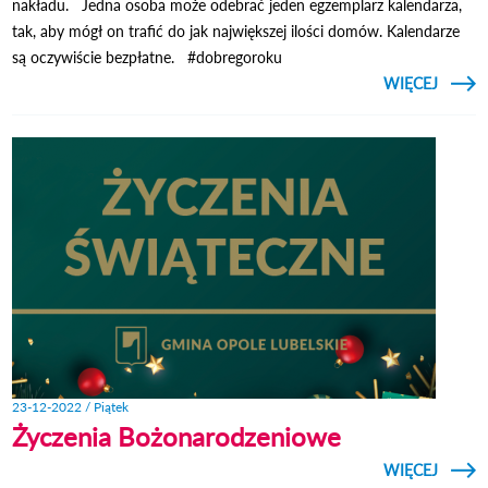
nakładu. Jedna osoba może odebrać jeden egzemplarz kalendarza,
tak, aby mógł on trafić do jak największej ilości domów. Kalendarze
są oczywiście bezpłatne. #dobregoroku
CZYTAJ
WIĘCEJ
O KAL
PRO
MIES
23-12-2022 / Piątek
Życzenia Bożonarodzeniowe
CZYTAJ
WIĘCEJ