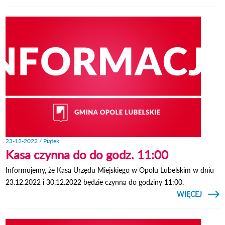
BOŻO
23-12-2022 / Piątek
Kasa czynna do do godz. 11:00
Informujemy, że Kasa Urzędu Miejskiego w Opolu Lubelskim w dniu
23.12.2022 i 30.12.2022 będzie czynna do godziny 11:00.
CZYTAJ
WIĘCEJ
O KA
CZYN
DO 
GOD