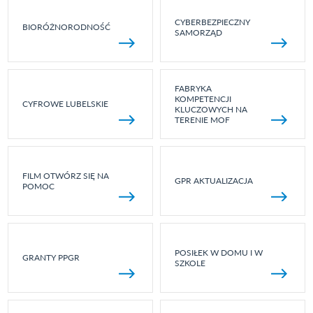
CYBERBEZPIECZNY
BIORÓŻNORODNOŚĆ
SAMORZĄD
FABRYKA
KOMPETENCJI
CYFROWE LUBELSKIE
KLUCZOWYCH NA
TERENIE MOF
FILM OTWÓRZ SIĘ NA
GPR AKTUALIZACJA
POMOC
POSIŁEK W DOMU I W
GRANTY PPGR
SZKOLE