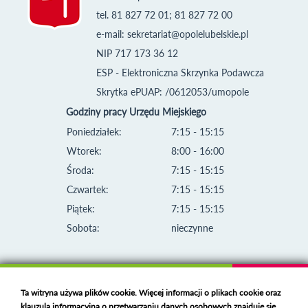
tel. 81 827 72 01; 81 827 72 00
e-mail:
sekretariat@opolelubelskie.pl
NIP 717 173 36 12
ESP - Elektroniczna Skrzynka Podawcza
Skrytka ePUAP: /0612053/umopole
Godziny pracy Urzędu Miejskiego
Poniedziałek:
7:15 - 15:15
Wtorek:
8:00 - 16:00
Środa:
7:15 - 15:15
Czwartek:
7:15 - 15:15
Piątek:
7:15 - 15:15
Sobota:
nieczynne
Ta witryna używa plików cookie. Więcej informacji o plikach cookie oraz
klauzula informacyjna o przetwarzaniu danych osobowych znajduje się