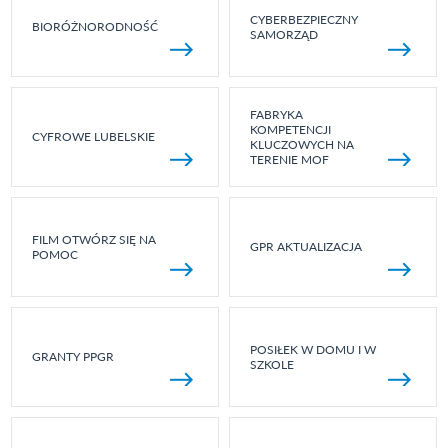
CYBERBEZPIECZNY
BIORÓŻNORODNOŚĆ
SAMORZĄD
FABRYKA
KOMPETENCJI
CYFROWE LUBELSKIE
KLUCZOWYCH NA
TERENIE MOF
FILM OTWÓRZ SIĘ NA
GPR AKTUALIZACJA
POMOC
POSIŁEK W DOMU I W
GRANTY PPGR
SZKOLE