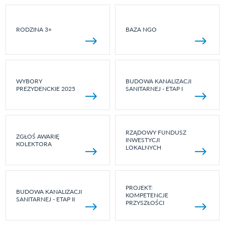
RODZINA 3+
BAZA NGO
WYBORY
BUDOWA KANALIZACJI
PREZYDENCKIE 2025
SANITARNEJ - ETAP I
RZĄDOWY FUNDUSZ
ZGŁOŚ AWARIĘ
INWESTYCJI
KOLEKTORA
LOKALNYCH
PROJEKT:
BUDOWA KANALIZACJI
KOMPETENCJE
SANITARNEJ - ETAP II
PRZYSZŁOŚCI