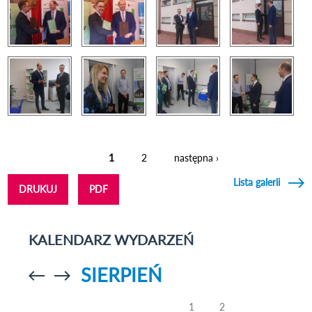
1
2
następna ›
Strony
Lista galerii
DRUKUJ
PDF
KALENDARZ WYDARZEŃ
SIERPIEŃ
Przejdź do
Przejdź do
poprzedniego
poprzedniego
miesiąca
miesiąca
1
2