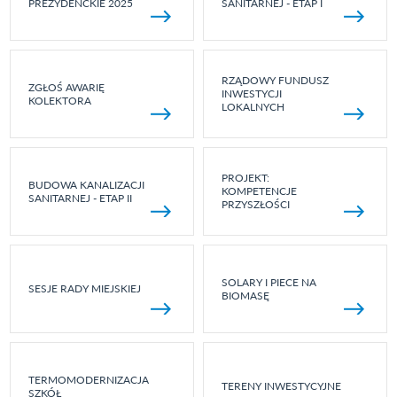
PREZYDENCKIE 2025
SANITARNEJ - ETAP I
RZĄDOWY FUNDUSZ
ZGŁOŚ AWARIĘ
INWESTYCJI
KOLEKTORA
LOKALNYCH
PROJEKT:
BUDOWA KANALIZACJI
KOMPETENCJE
SANITARNEJ - ETAP II
PRZYSZŁOŚCI
SOLARY I PIECE NA
SESJE RADY MIEJSKIEJ
BIOMASĘ
TERMOMODERNIZACJA
TERENY INWESTYCYJNE
SZKÓŁ