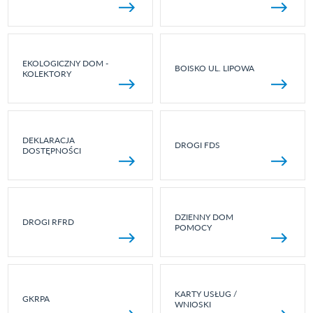
EKOLOGICZNY DOM -
BOISKO UL. LIPOWA
KOLEKTORY
DEKLARACJA
DROGI FDS
DOSTĘPNOŚCI
DZIENNY DOM
DROGI RFRD
POMOCY
KARTY USŁUG /
GKRPA
WNIOSKI