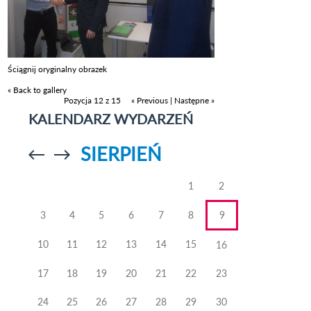
Ściągnij oryginalny obrazek
« Back to gallery
Pozycja 12 z 15
« Previous
|
Następne »
KALENDARZ WYDARZEŃ
SIERPIEŃ
Przejdź do
Przejdź do
poprzedniego
poprzedniego
miesiąca
miesiąca
1
2
3
4
5
6
7
8
9
10
11
12
13
14
15
16
17
18
19
20
21
22
23
24
25
26
27
28
29
30