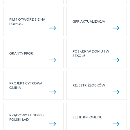
FILM OTWÓRZ SIĘ NA
GPR AKTUALIZACJA
POMOC
POSIŁEK W DOMU I W
GRANTY PPGR
SZKOLE
PROJEKT CYFROWA
REJESTR ŻŁOBKÓW
GMINA
RZĄDOWY FUNDUSZ
SESJE RM ONLINE
POLSKI ŁAD