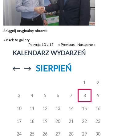
Ściągnij oryginalny obrazek
« Back to gallery
Pozycja 13 z 15
« Previous
|
Następne »
KALENDARZ WYDARZEŃ
SIERPIEŃ
Przejdź do
Przejdź do
poprzedniego
poprzedniego
miesiąca
miesiąca
1
2
3
4
5
6
7
8
9
10
11
12
13
14
16
15
17
18
19
20
21
22
23
24
25
26
27
28
29
30