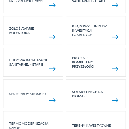
PREZYDENCKIE 2025
SANITARNEJ - ETAP I
RZĄDOWY FUNDUSZ
ZGŁOŚ AWARIĘ
INWESTYCJI
KOLEKTORA
LOKALNYCH
PROJEKT:
BUDOWA KANALIZACJI
KOMPETENCJE
SANITARNEJ - ETAP II
PRZYSZŁOŚCI
SOLARY I PIECE NA
SESJE RADY MIEJSKIEJ
BIOMASĘ
TERMOMODERNIZACJA
TERENY INWESTYCYJNE
SZKÓŁ