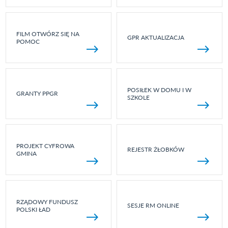
FILM OTWÓRZ SIĘ NA
GPR AKTUALIZACJA
POMOC
POSIŁEK W DOMU I W
GRANTY PPGR
SZKOLE
PROJEKT CYFROWA
REJESTR ŻŁOBKÓW
GMINA
RZĄDOWY FUNDUSZ
SESJE RM ONLINE
POLSKI ŁAD