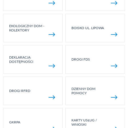
EKOLOGICZNY DOM -
BOISKO UL. LIPOWA
KOLEKTORY
DEKLARACJA
DROGI FDS
DOSTĘPNOŚCI
DZIENNY DOM
DROGI RFRD
POMOCY
KARTY USŁUG /
GKRPA
WNIOSKI