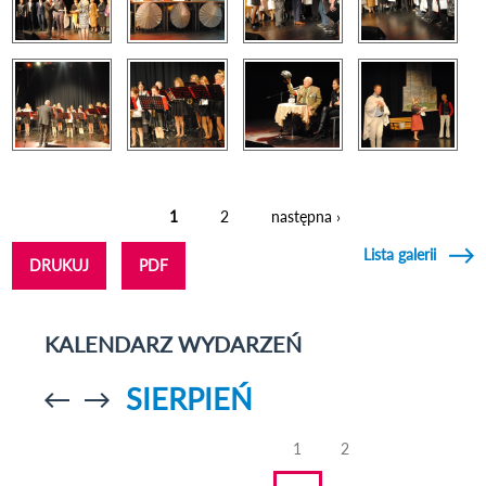
1
2
następna ›
Strony
Lista galerii
DRUKUJ
PDF
KALENDARZ WYDARZEŃ
SIERPIEŃ
Przejdź do
Przejdź do
poprzedniego
poprzedniego
miesiąca
miesiąca
1
2