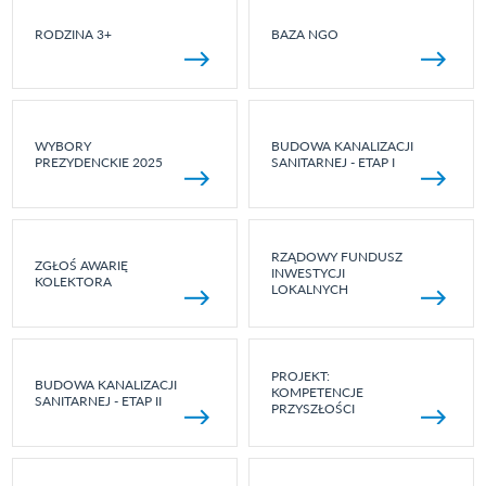
RODZINA 3+
BAZA NGO
WYBORY
BUDOWA KANALIZACJI
PREZYDENCKIE 2025
SANITARNEJ - ETAP I
RZĄDOWY FUNDUSZ
ZGŁOŚ AWARIĘ
INWESTYCJI
KOLEKTORA
LOKALNYCH
PROJEKT:
BUDOWA KANALIZACJI
KOMPETENCJE
SANITARNEJ - ETAP II
PRZYSZŁOŚCI