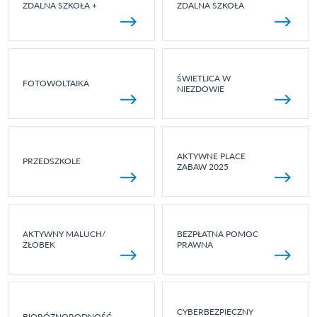
ZDALNA SZKOŁA +
ZDALNA SZKOŁA
ŚWIETLICA W
FOTOWOLTAIKA
NIEZDOWIE
AKTYWNE PLACE
PRZEDSZKOLE
ZABAW 2025
AKTYWNY MALUCH/
BEZPŁATNA POMOC
ŻŁOBEK
PRAWNA
CYBERBEZPIECZNY
BIORÓŻNORODNOŚĆ