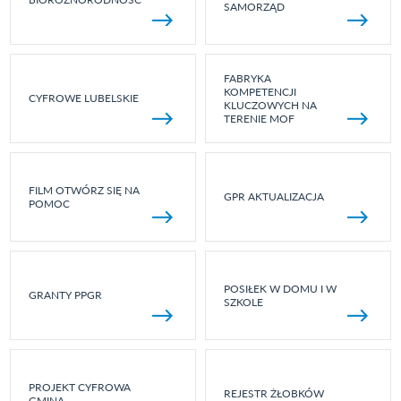
SAMORZĄD
FABRYKA
KOMPETENCJI
CYFROWE LUBELSKIE
KLUCZOWYCH NA
TERENIE MOF
FILM OTWÓRZ SIĘ NA
GPR AKTUALIZACJA
POMOC
POSIŁEK W DOMU I W
GRANTY PPGR
SZKOLE
PROJEKT CYFROWA
REJESTR ŻŁOBKÓW
GMINA