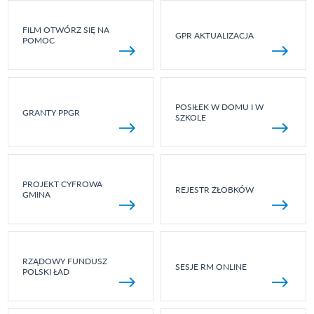
FILM OTWÓRZ SIĘ NA
GPR AKTUALIZACJA
POMOC
POSIŁEK W DOMU I W
GRANTY PPGR
SZKOLE
PROJEKT CYFROWA
REJESTR ŻŁOBKÓW
GMINA
RZĄDOWY FUNDUSZ
SESJE RM ONLINE
POLSKI ŁAD