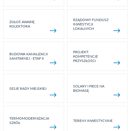
RZĄDOWY FUNDUSZ
ZGŁOŚ AWARIĘ
INWESTYCJI
KOLEKTORA
LOKALNYCH
PROJEKT:
BUDOWA KANALIZACJI
KOMPETENCJE
SANITARNEJ - ETAP II
PRZYSZŁOŚCI
SOLARY I PIECE NA
SESJE RADY MIEJSKIEJ
BIOMASĘ
TERMOMODERNIZACJA
TERENY INWESTYCYJNE
SZKÓŁ