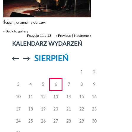
Ściągnij oryginalny obrazek
« Back to gallery
Pozycja 11 z 13
« Previous
|
Następne »
KALENDARZ WYDARZEŃ
SIERPIEŃ
Przejdź do
Przejdź do
poprzedniego
poprzedniego
miesiąca
miesiąca
1
2
3
4
5
6
7
8
9
10
11
12
14
15
16
13
17
18
19
20
21
22
23
24
25
26
27
28
29
30