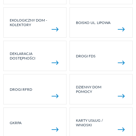
EKOLOGICZNY DOM -
BOISKO UL. LIPOWA
KOLEKTORY
DEKLARACJA
DROGI FDS
DOSTĘPNOŚCI
DZIENNY DOM
DROGI RFRD
POMOCY
KARTY USŁUG /
GKRPA
WNIOSKI