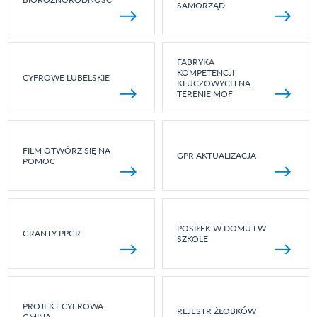
SAMORZĄD
FABRYKA
KOMPETENCJI
CYFROWE LUBELSKIE
KLUCZOWYCH NA
TERENIE MOF
FILM OTWÓRZ SIĘ NA
GPR AKTUALIZACJA
POMOC
POSIŁEK W DOMU I W
GRANTY PPGR
SZKOLE
PROJEKT CYFROWA
REJESTR ŻŁOBKÓW
GMINA