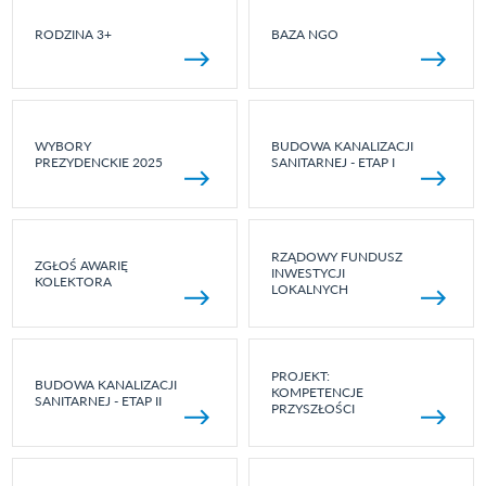
RODZINA 3+
BAZA NGO
WYBORY
BUDOWA KANALIZACJI
PREZYDENCKIE 2025
SANITARNEJ - ETAP I
RZĄDOWY FUNDUSZ
ZGŁOŚ AWARIĘ
INWESTYCJI
KOLEKTORA
LOKALNYCH
PROJEKT:
BUDOWA KANALIZACJI
KOMPETENCJE
SANITARNEJ - ETAP II
PRZYSZŁOŚCI