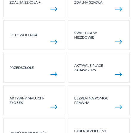
ZDALNA SZKOŁA +
ZDALNA SZKOŁA
ŚWIETLICA W
FOTOWOLTAIKA
NIEZDOWIE
AKTYWNE PLACE
PRZEDSZKOLE
ZABAW 2025
AKTYWNY MALUCH/
BEZPŁATNA POMOC
ŻŁOBEK
PRAWNA
CYBERBEZPIECZNY
BIORÓŻNORODNOŚĆ