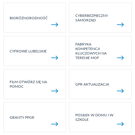
CYBERBEZPIECZNY
BIORÓŻNORODNOŚĆ
SAMORZĄD
FABRYKA
KOMPETENCJI
CYFROWE LUBELSKIE
KLUCZOWYCH NA
TERENIE MOF
FILM OTWÓRZ SIĘ NA
GPR AKTUALIZACJA
POMOC
POSIŁEK W DOMU I W
GRANTY PPGR
SZKOLE