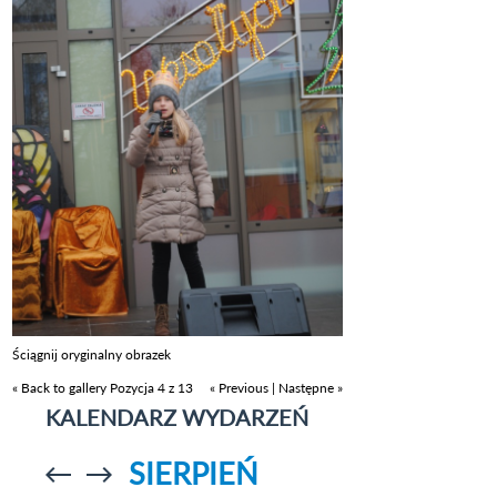
Ściągnij oryginalny obrazek
« Back to gallery
Pozycja 4 z 13
« Previous
|
Następne »
KALENDARZ WYDARZEŃ
SIERPIEŃ
Przejdź do
Przejdź do
poprzedniego
poprzedniego