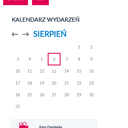
KALENDARZ WYDARZEŃ
SIERPIEŃ
Przejdź do
Przejdź do
poprzedniego
poprzedniego
miesiąca
miesiąca
1
2
3
4
5
6
7
8
9
10
11
12
14
15
16
13
17
18
19
20
21
22
23
24
25
26
27
28
29
30
31
Kino Opolanka