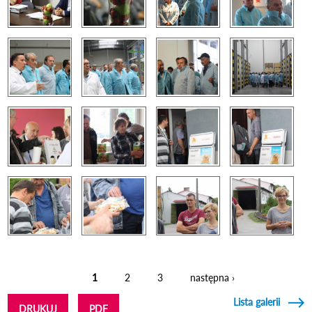
1
2
3
następna ›
Strony
Lista galerii
DRUKUJ
PDF