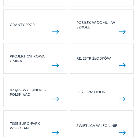
POSIŁEK W DOMU I W
GRANTY PPGR
SZKOLE
PROJEKT CYFROWA
REJESTR ŻŁOBKÓW
GMINA
RZĄDOWY FUNDUSZ
SESJE RM ONLINE
POLSKI ŁAD
TSSE EURO-PARK
ŚWIETLICA W LEONINIE
WISŁOSAN