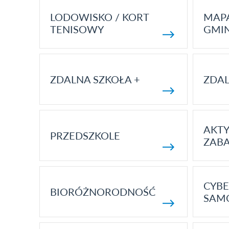
LODOWISKO / KORT
MAP
TENISOWY
GMI
ZDALNA SZKOŁA +
ZDAL
AKT
PRZEDSZKOLE
ZAB
CYBE
BIORÓŻNORODNOŚĆ
SAM