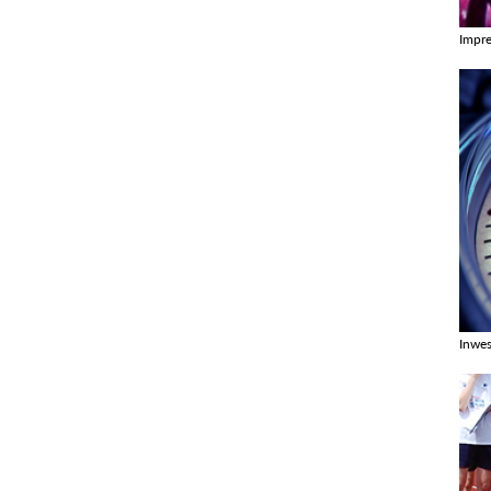
Impr
Zobac
Inwes
Zobac