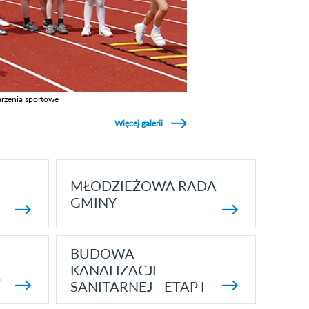
rzenia sportowe
z galerie w kategori Wydarzenia sportowe
Więcej galerii
MŁODZIEŻOWA RADA
GMINY
BUDOWA
KANALIZACJI
5
SANITARNEJ - ETAP I