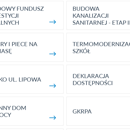
DOWY FUNDUSZ
BUDOWA
STYCJI
KANALIZACJI
ALNYCH
SANITARNEJ - ETAP I
RY I PIECE NA
TERMOMODERNIZA
MASĘ
SZKÓŁ
DEKLARACJA
KO UL. LIPOWA
DOSTĘPNOŚCI
ENNY DOM
GKRPA
OCY