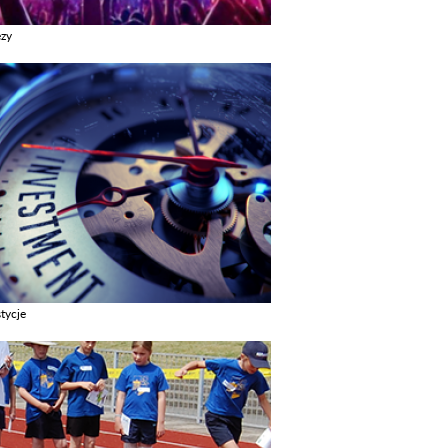
ezy
z galerie w kategori Imprezy
tycje
z galerie w kategori Inwestycje