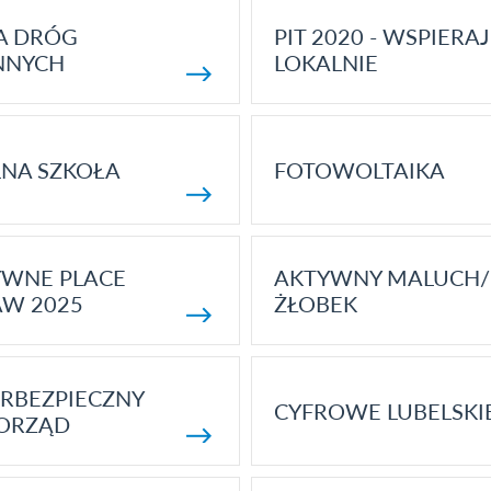
A DRÓG
PIT 2020 - WSPIERAJ
NNYCH
LOKALNIE
NA SZKOŁA
FOTOWOLTAIKA
YWNE PLACE
AKTYWNY MALUCH/
AW 2025
ŻŁOBEK
RBEZPIECZNY
CYFROWE LUBELSKI
ORZĄD