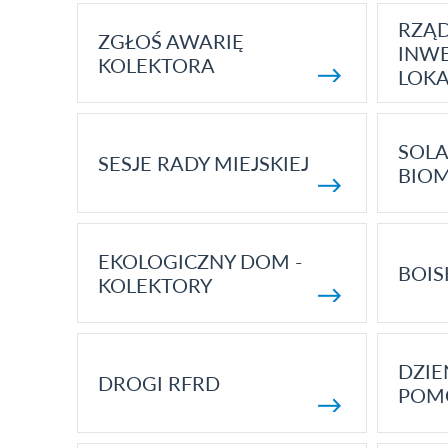
RZĄ
ZGŁOŚ AWARIĘ
INWE
KOLEKTORA
LOK
SOLA
SESJE RADY MIEJSKIEJ
BIO
EKOLOGICZNY DOM -
BOIS
KOLEKTORY
DZI
DROGI RFRD
POM