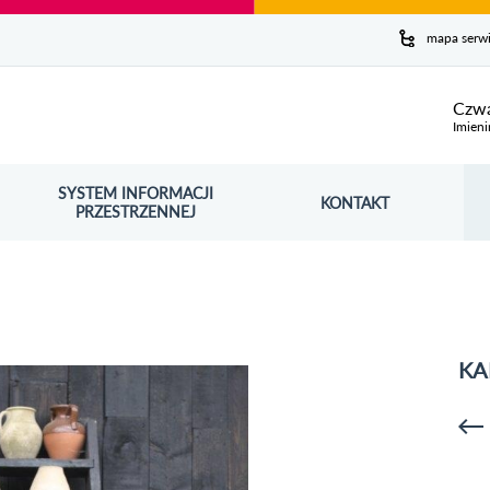
y serwis
mapa serw
ej
Czwa
Imieni
SYSTEM INFORMACJI
Szuk
KONTAKT
OŚNIK OTWORZY SIĘ W NOWYM OKNIE
PRZESTRZENNEJ
Wy
KA
p