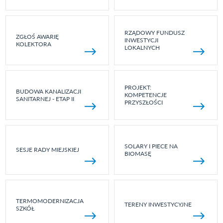
RZĄDOWY FUNDUSZ
ZGŁOŚ AWARIĘ
INWESTYCJI
KOLEKTORA
LOKALNYCH
PROJEKT:
BUDOWA KANALIZACJI
KOMPETENCJE
SANITARNEJ - ETAP II
PRZYSZŁOŚCI
SOLARY I PIECE NA
SESJE RADY MIEJSKIEJ
BIOMASĘ
TERMOMODERNIZACJA
TERENY INWESTYCYJNE
SZKÓŁ