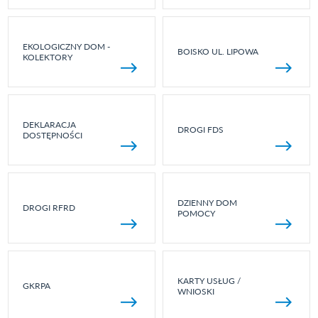
EKOLOGICZNY DOM -
BOISKO UL. LIPOWA
KOLEKTORY
DEKLARACJA
DROGI FDS
DOSTĘPNOŚCI
DZIENNY DOM
DROGI RFRD
POMOCY
KARTY USŁUG /
GKRPA
WNIOSKI