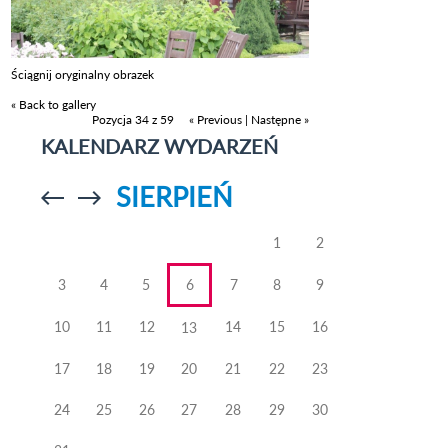
Ściągnij oryginalny obrazek
« Back to gallery
Pozycja 34 z 59
« Previous
|
Następne »
KALENDARZ WYDARZEŃ
SIERPIEŃ
Przejdź do
Przejdź do
poprzedniego
poprzedniego
miesiąca
miesiąca
1
2
3
4
5
6
7
8
9
10
11
12
14
15
16
13
17
18
19
20
21
22
23
24
25
26
27
28
29
30