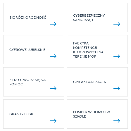
CYBERBEZPIECZNY
BIORÓŻNORODNOŚĆ
SAMORZĄD
FABRYKA
KOMPETENCJI
CYFROWE LUBELSKIE
KLUCZOWYCH NA
TERENIE MOF
FILM OTWÓRZ SIĘ NA
GPR AKTUALIZACJA
POMOC
POSIŁEK W DOMU I W
GRANTY PPGR
SZKOLE