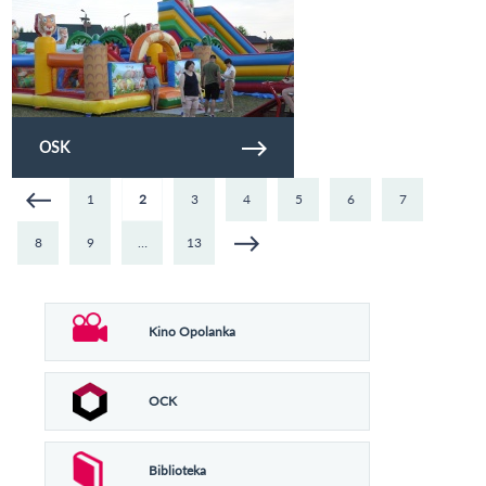
OSK
1
2
3
4
5
6
7
8
9
…
13
Kino Opolanka
OCK
Biblioteka