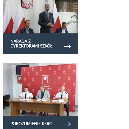
NARADA Z
DYREKTORAMI SZKÓŁ
Obejrzyj galerię zdjęć Porozumienie KSRG
POROZUMIENIE KSRG