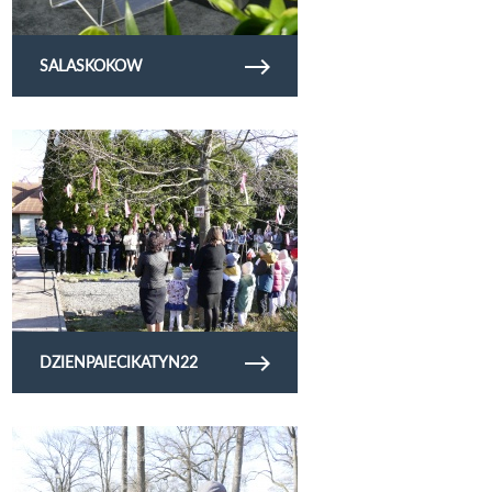
SALASKOKOW
Obejrzyj galerię zdjęć dzienpaiecikatyn22
DZIENPAIECIKATYN22
Obejrzyj galerię zdjęć Pierwszy Dzień Wiosny