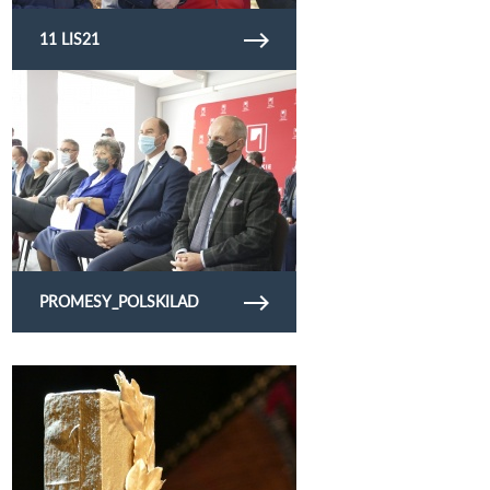
11 LIS21
Obejrzyj galerię zdjęć promesy_polskilad
PROMESY_POLSKILAD
Obejrzyj galerię zdjęć laurseniora21