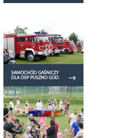
Obejrzyj galerię zdjęć Samochód gaśniczy dla
OSP Puszno God.
SAMOCHÓD GAŚNICZY
DLA OSP PUSZNO GOD.
Obejrzyj galerię zdjęć strefa2