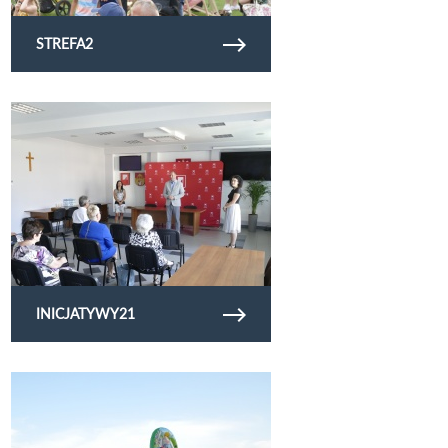
STREFA2
Obejrzyj galerię zdjęć inicjatywy21
INICJATYWY21
Obejrzyj galerię zdjęć osk