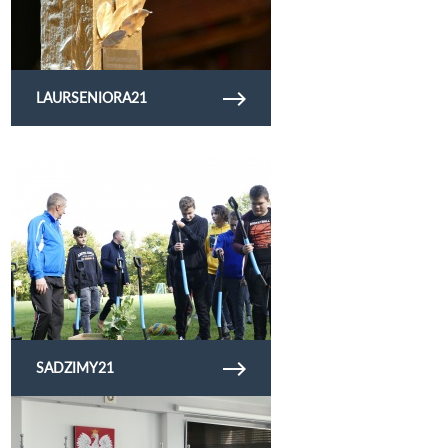
LAURSENIORA21
Obejrzyj galerię zdjęć sadzimy21
SADZIMY21
Obejrzyj galerię zdjęć Narada z dyrektorami szkół