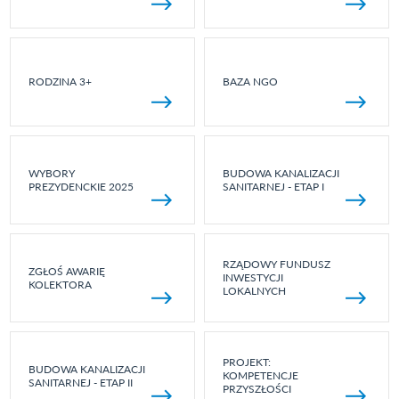
RODZINA 3+
BAZA NGO
WYBORY
BUDOWA KANALIZACJI
PREZYDENCKIE 2025
SANITARNEJ - ETAP I
RZĄDOWY FUNDUSZ
ZGŁOŚ AWARIĘ
INWESTYCJI
KOLEKTORA
LOKALNYCH
PROJEKT:
BUDOWA KANALIZACJI
KOMPETENCJE
SANITARNEJ - ETAP II
PRZYSZŁOŚCI