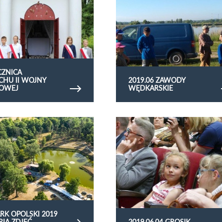
CZNICA
HU II WOJNY
2019.06 ZAWODY
TOWEJ
WĘDKARSKIE
rię zdjęć Jarmark Opolski 2019 -
Obejrzyj galerię zdjęć 2019.06.04 grosik
RK OPOLSKI 2019
RIA ZDJĘĆ
2019.06.04 GROSIK