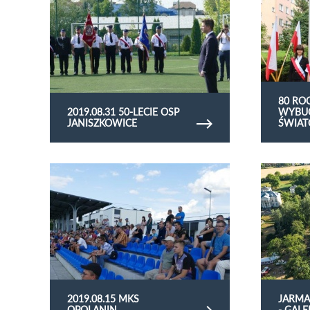
80 RO
2019.08.31 50-LECIE OSP
WYBUC
JANISZKOWICE
ŚWIA
Obejrzyj galerię zdjęć 2019.08.15 mks opolanin
Obejrzyj gale
galeria zdjęć
2019.08.15 MKS
JARMA
OPOLANIN
- GALE