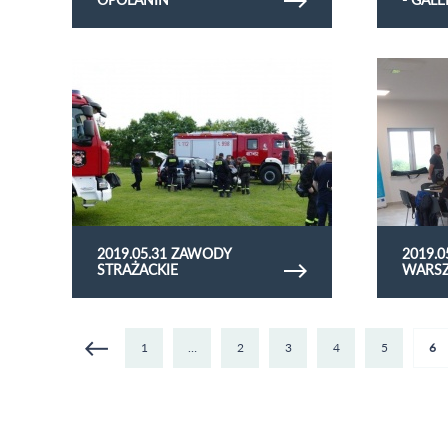
Obejrzyj galerię zdjęć 2019.05.31 zawody
Obejrzyj gale
strażackie
warsztaty
2019.05.31 ZAWODY
2019.
STRAŻACKIE
WARSZ
1
…
2
3
4
5
6