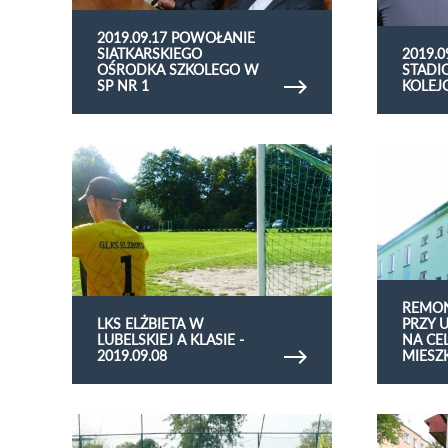
2019.09.17 POWOŁANIE
SIATKARSKIEGO
2019.
OŚRODKA SZKOLEGO W
STADI
SP NR 1
KOLEJO
Obejrzyj galerię zdjęć LKS Elżbieta w lubelskiej A
Obejrzyj gale
klasie - 2019.09.08
Podzamcze na
REMO
LKS ELŻBIETA W
PRZY 
LUBELSKIEJ A KLASIE -
NA CE
2019.09.08
MIESZ
Obejrzyj galerię zdjęć 2019.08.31 50-lecie OSP
Obejrzyj gale
Janiszkowice
Wojny Świat