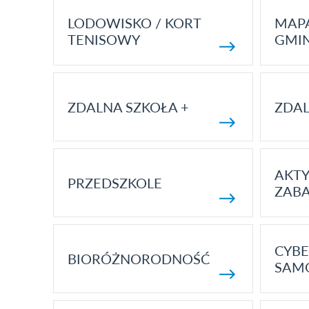
LODOWISKO / KORT
MAP
TENISOWY
GMI
ZDALNA SZKOŁA +
ZDAL
AKT
PRZEDSZKOLE
ZAB
CYBE
BIORÓŻNORODNOŚĆ
SAM