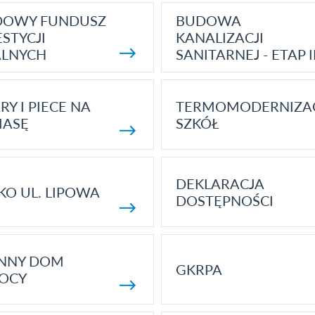
DOWY FUNDUSZ
BUDOWA
STYCJI
KANALIZACJI
ALNYCH
SANITARNEJ - ETAP I
RY I PIECE NA
TERMOMODERNIZA
MASĘ
SZKÓŁ
DEKLARACJA
KO UL. LIPOWA
DOSTĘPNOŚCI
ENNY DOM
GKRPA
OCY