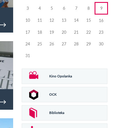
3
4
5
6
7
8
9
10
11
12
13
14
15
16
17
18
19
20
21
22
23
dowe
24
25
26
27
28
29
30
31
Kino Opolanka
OCK
Biblioteka