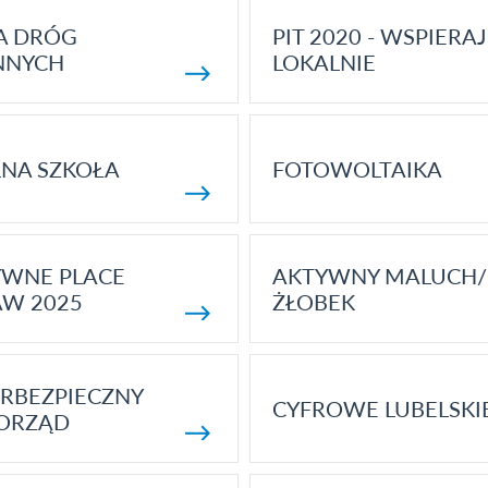
A DRÓG
PIT 2020 - WSPIERAJ
NNYCH
LOKALNIE
NA SZKOŁA
FOTOWOLTAIKA
YWNE PLACE
AKTYWNY MALUCH/
AW 2025
ŻŁOBEK
RBEZPIECZNY
CYFROWE LUBELSKI
ORZĄD