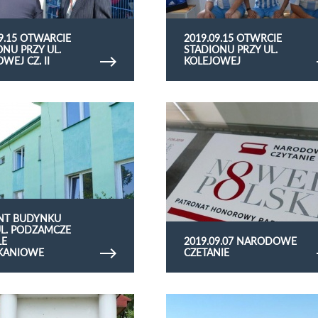
09.15 OTWARCIE
2019.09.15 OTWRCIE
ONU PRZY UL.
STADIONU PRZY UL.
WEJ CZ. II
KOLEJOWEJ
rię zdjęć Remont budynku przy ul.
Obejrzyj galerię zdjęć 2019.09.07 naro
 cele mieszkaniowe
czetanie
NT BUDYNKU
UL. PODZAMCZE
LE
2019.09.07 NARODOWE
KANIOWE
CZETANIE
rię zdjęć 80 rocznica wybuchu II
Obejrzyj galerię zdjęć 2019.06 zawody
owej
wędkarskie