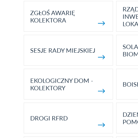
RZĄ
ZGŁOŚ AWARIĘ
INWE
KOLEKTORA
LOK
SOLA
SESJE RADY MIEJSKIEJ
BIO
EKOLOGICZNY DOM -
BOIS
KOLEKTORY
DZI
DROGI RFRD
POM