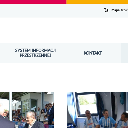
y serwis
mapa serw
ej
SYSTEM INFORMACJI
Szuk
KONTAKT
OŚNIK OTWORZY SIĘ W NOWYM OKNIE
PRZESTRZENNEJ
Wy
rię zdjęć 2019.09.15 otwarcie
Obejrzyj galerię zdjęć 2019.09.15 otwrci
ul. Kolejowej cz. II
stadionu przy ul. Kolejowej