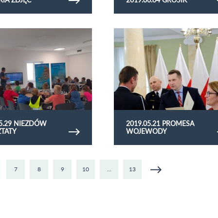
rię zdjęć 2019.05.29 niezdów
Obejrzyj galerię zdjęć 2019.05.21 prome
wojewody
05.29 NIEZDÓW
2019.05.21 PROMESA
TATY
WOJEWODY
7
8
9
10
…
13